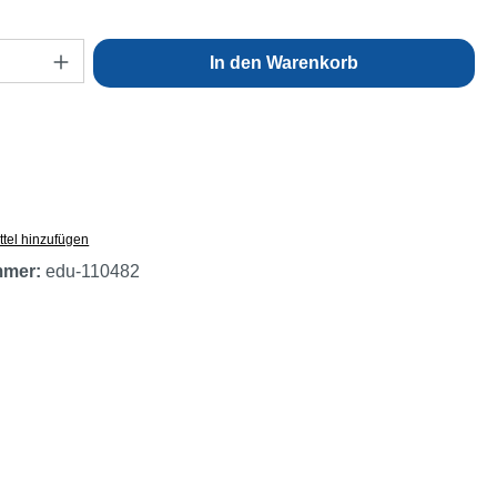
Anzahl: Gib den gewünschten Wert ein oder
In den Warenkorb
tel hinzufügen
mmer:
edu-110482