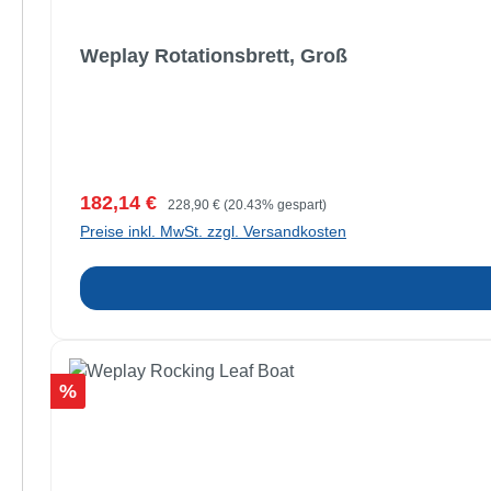
Weplay Rotationsbrett, Groß
Verkaufspreis:
Regulärer Preis:
182,14 €
228,90 €
(20.43% gespart)
Preise inkl. MwSt. zzgl. Versandkosten
Rabatt
%