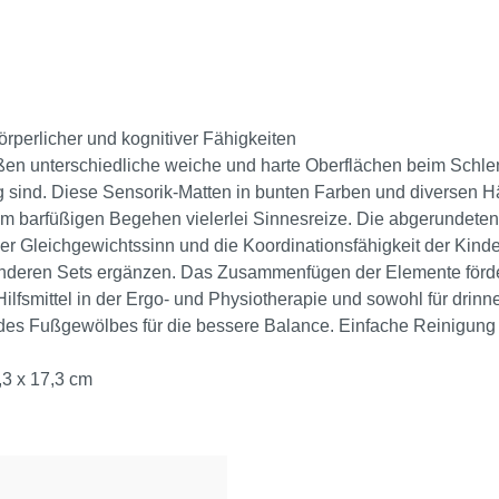
rperlicher und kognitiver Fähigkeiten
 Füßen unterschiedliche weiche und harte Oberflächen beim Sch
ung sind. Diese Sensorik-Matten in bunten Farben und diversen 
im barfüßigen Begehen vielerlei Sinnesreize. Die abgerundeten
r Gleichgewichtssinn und die Koordinationsfähigkeit der Kinde
 anderen Sets ergänzen. Das Zusammenfügen der Elemente förd
ilfsmittel in der Ergo- und Physiotherapie und sowohl für drinn
des Fußgewölbes für die bessere Balance. Einfache Reinigung 
,3 x 17,3 cm