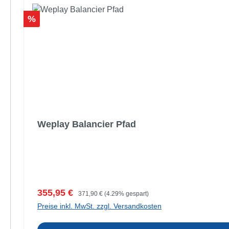
Rabatt
%
Weplay Balancier Pfad
Verkaufspreis:
Regulärer Preis:
355,95 €
371,90 €
(4.29% gespart)
Preise inkl. MwSt. zzgl. Versandkosten