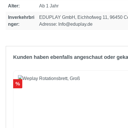
Alter:
Ab 1 Jahr
Inverkehrbri
EDUPLAY GmbH, Eichhofweg 11, 96450 Cob
nger:
Adresse: Info@eduplay.de
Produktgalerie überspringen
Kunden haben ebenfalls angeschaut oder geka
Rabatt
%