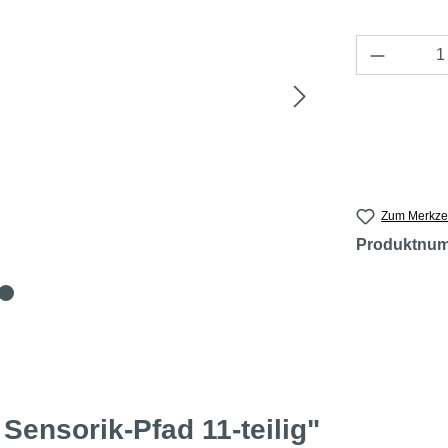
Produkt 
Zum Merkzet
Produktnu
Sensorik-Pfad 11-teilig"