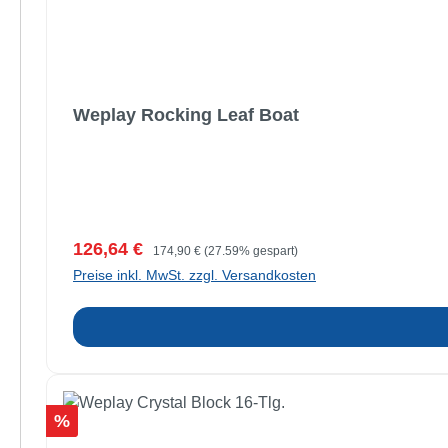
Weplay Rocking Leaf Boat
Verkaufspreis:
Regulärer Preis:
126,64 €
174,90 €
(27.59% gespart)
Preise inkl. MwSt. zzgl. Versandkosten
Rabatt
%