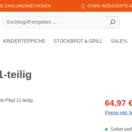
RE ZAHLUNGSMETHODEN
STARK REDUZIERTE A
rie EDUPLAY
own der Kategorie WEPLAY
KINDERTEPPICHE
STOCKBROT & GRILL
SALE%
-teilig
Verkaufsprei
64,97 
Preise inkl.
Sofort verf