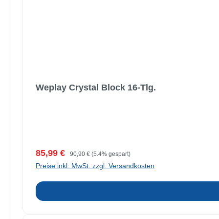
Weplay Crystal Block 16-Tlg.
Verkaufspreis:
Regulärer Preis:
85,99 €
90,90 €
(5.4% gespart)
Preise inkl. MwSt. zzgl. Versandkosten