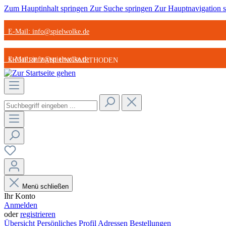
Zum Hauptinhalt springen
Zur Suche springen
Zur Hauptnavigation 
E-Mail: info@spielwolke.de
E-Mail: info@spielwolke.de
SICHERE ZAHLUNGSMETHODEN
SICHERE ZAHLUNGSMETHODEN
STARK REDUZIERTE ARTIKEL
STARK REDUZIERTE ARTIKEL
GÜNSTIGER VERSAND
GÜNSTIGER VERSAND
Menü schließen
Ihr Konto
Anmelden
oder
registrieren
Übersicht
Persönliches Profil
Adressen
Bestellungen