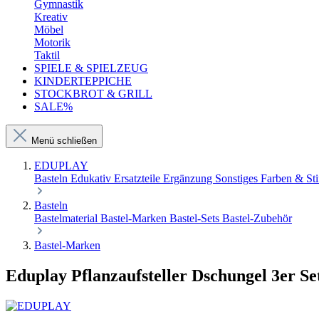
Gymnastik
Kreativ
Möbel
Motorik
Taktil
SPIELE & SPIELZEUG
KINDERTEPPICHE
STOCKBROT & GRILL
SALE%
Menü schließen
EDUPLAY
Basteln
Edukativ
Ersatzteile Ergänzung Sonstiges
Farben & Sti
Basteln
Bastelmaterial
Bastel-Marken
Bastel-Sets
Bastel-Zubehör
Bastel-Marken
Eduplay Pflanzaufsteller Dschungel 3er Se