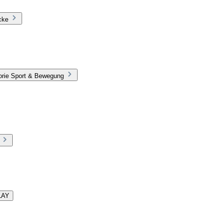
cke
orie Sport & Bewegung
LAY