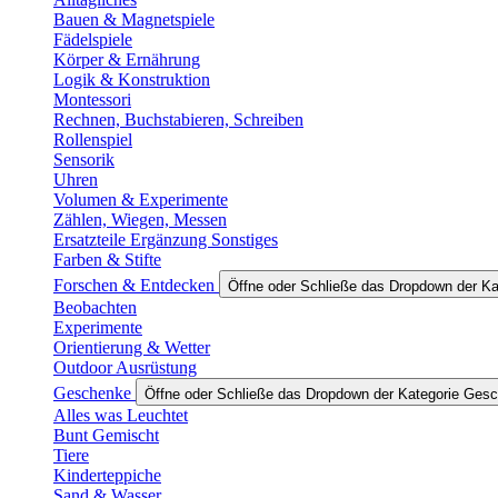
Bauen & Magnetspiele
Fädelspiele
Körper & Ernährung
Logik & Konstruktion
Montessori
Rechnen, Buchstabieren, Schreiben
Rollenspiel
Sensorik
Uhren
Volumen & Experimente
Zählen, Wiegen, Messen
Ersatzteile Ergänzung Sonstiges
Farben & Stifte
Forschen & Entdecken
Öffne oder Schließe das Dropdown der K
Beobachten
Experimente
Orientierung & Wetter
Outdoor Ausrüstung
Geschenke
Öffne oder Schließe das Dropdown der Kategorie Ges
Alles was Leuchtet
Bunt Gemischt
Tiere
Kinderteppiche
Sand & Wasser