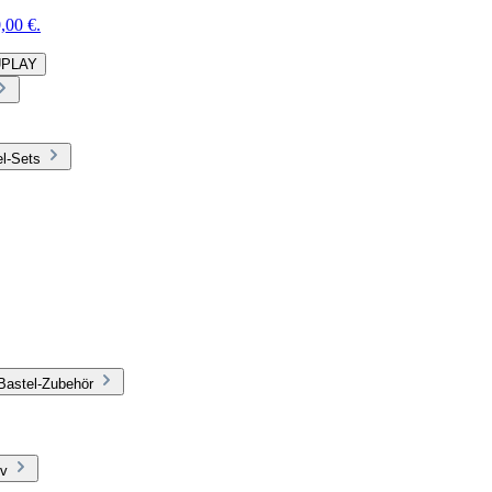
,00 €.
DUPLAY
el-Sets
Bastel-Zubehör
iv