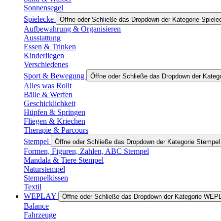
Sonnensegel
Spielecke
Öffne oder Schließe das Dropdown der Kategorie Spiele
Aufbewahrung & Organisieren
Ausstattung
Essen & Trinken
Kinderliegen
Verschiedenes
Sport & Bewegung
Öffne oder Schließe das Dropdown der Kateg
Alles was Rollt
Bälle & Werfen
Geschicklichkeit
Hüpfen & Springen
Fliegen & Kriechen
Therapie & Parcours
Stempel
Öffne oder Schließe das Dropdown der Kategorie Stempel
Formen, Figuren, Zahlen, ABC Stempel
Mandala & Tiere Stempel
Naturstempel
Stempelkissen
Textil
WEPLAY
Öffne oder Schließe das Dropdown der Kategorie WEP
Balance
Fahrzeuge