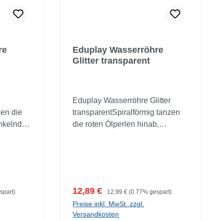
re
Eduplay Wasserröhre
Glitter transparent
Eduplay Wasserröhre Glitter
zen die
transparentSpiralförmig tanzen
unkelnd
die roten Ölperlen hinab,
tter in
funkelnd verteilt sich silbernes
renten
Glitter in der blauen bzw.
rohe
transparenten Flüssigkeit oder
Röhre
farbenfrohe Perlen taumeln in
g der mit
der Röhre umher - die
Verkaufspreis:
Regulärer Preis:
12,89 €
spart)
12,99 €
(0.77% gespart)
öhren
Beobachtung der mit Flüssigkeit
Preise inkl. MwSt. zzgl.
 hat
gefüllten Röhren spricht die
Versandkosten
nde
Sinne an und hat zugleich eine