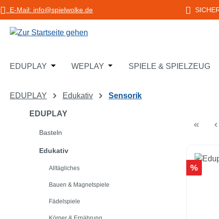
E-Mail: info@spielwolke.de
SICHE
m Hauptinhalt springen
Zur Suche springen
Zur Hauptnavigation springen
Öffne oder Schließe das Dropdown der Katego
Öffne oder Schließe das Dropd
EDUPLAY
WEPLAY
SPIELE & SPIELZEUG
EDUPLAY
Edukativ
Sensorik
EDUPLAY
Basteln
Edukativ
Rabatt
%
Alltägliches
Bauen & Magnetspiele
Fädelspiele
Körper & Ernährung