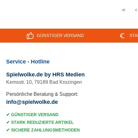
mit T
pfleg
Mater
Nylon
Tonkü
GÜNSTIGER VERSAND
STA
cm Ab
Service - Hotline
Spielwolke.de by HRS Medien
Kemsstr. 10, 79189 Bad Krozingen
Persönliche Beratung & Support:
info@spielwolke.de
✔ GÜNSTIGER VERSAND
✔ STARK REDUZIERTE ARTIKEL
✔ SICHERE ZAHLUNGSMETHODEN