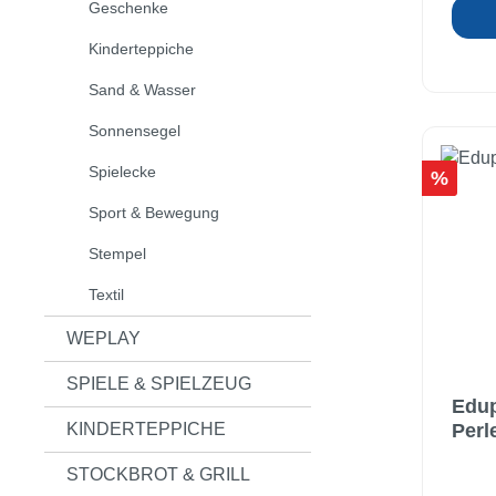
Geschenke
Seite
Kinderteppiche
oder 
Wandh
Sand & Wasser
aufge
Auße
Sonnensegel
versc
Spielecke
Rabatt
%
sind weiß. Mat
Acryl
Sport & Bewegung
zusam
Stempel
cm
Textil
WEPLAY
SPIELE & SPIELZEUG
Edup
KINDERTEPPICHE
Perl
STOCKBROT & GRILL