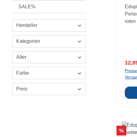
SALE%
Edup
Perle
roten
Hersteller
vertei
der b
Kategorien
Flüss
Perle
Alter
umher
Verka
12,8
Flüss
Preise
spric
Farbe
Versa
zugle
Wirkung. Material
Preis
Wasse
Ab 3 
Rabatt
%