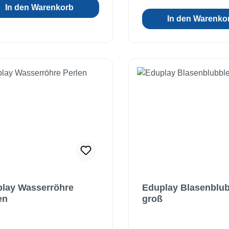
In den Warenkorb
Wirkung. Material: Kunststoff,
n auf dem Tisch stehen
In den Warenko
Wasser, Öl Maße: Ø 4,3
am Tragegriff an einer
Ab 3 Jahre
alterung (nicht inkl.)
hängt werden. Die
nseiten des
hlossenen Klappspiegels
erial: Buche,
, Metall Maße:
mengeklappt: 56 x 49 x 43
lay Wasserröhre
Eduplay Blasenblub
en
groß