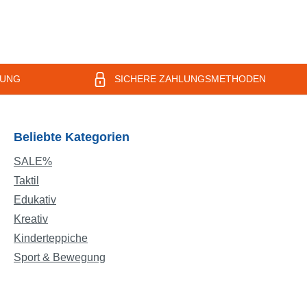
te der
Reize gesetzt, die Feinmotorik,
Gleichgewicht und
mäßigen
Körperkoordination spielerisch
t die
fördern. Die bunten Farben und
ine
Strukturen regen die Fantasie
RUNG
SICHERE ZAHLUNGSMETHODEN
d
an. Material: PVC, PE, Wasser
chen
mit farbiger Kosmetikflüssigkeit
st.
Maße: 30 x 30 x 1,2 cm
Beliebte Kategorien
:
SALE%
0 x 100
Taktil
Edukativ
Kreativ
Kinderteppiche
Sport & Bewegung