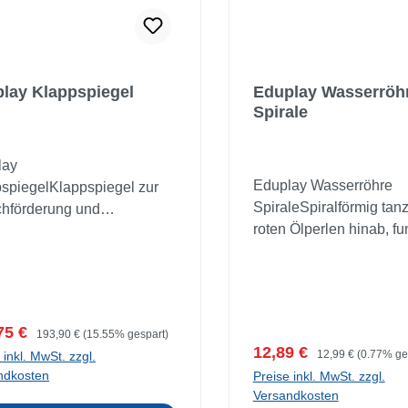
lay Klappspiegel
Eduplay Wasserröh
Spirale
lay
Eduplay Wasserröhre
spiegelKlappspiegel zur
SpiraleSpiralförmig tan
hförderung und
roten Ölperlen hinab, f
eltherapie. Im
verteilt sich silbernes Gli
spiegel können sich
der blauen bzw. transpa
r bei Sprachübungen
Flüssigkeit oder farbenf
l frontal, als auch im Profil
Perlen taumeln in der 
. Das Sehen bei
ufspreis:
Regulärer Preis:
75 €
193,90 €
(15.55% gespart)
umher - die Beobachtun
hzeitigem Hören der
Verkaufspreis:
Regulärer Preis:
12,89 €
12,99 €
(0.77% ge
 inkl. MwSt. zzgl.
Flüssigkeit gefüllten R
en Worte fördert eine
ndkosten
Preise inkl. MwSt. zzgl.
spricht die Sinne an und
e Artikulierung. Der
Versandkosten
zugleich eine beruhige
el kann mit angewinkelten