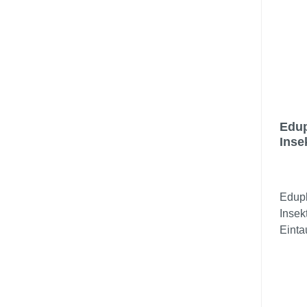
Edup
Inse
Edupl
Insek
Einta
Tier-
Stein
Größe
küns