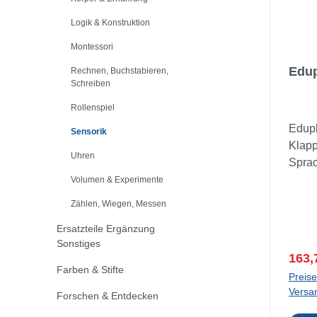
Logik & Konstruktion
Montessori
Edup
Rechnen, Buchstabieren,
Schreiben
Rollenspiel
Edup
Sensorik
Klapp
Uhren
Sprac
Spieg
Volumen & Experimente
Klapp
Zählen, Wiegen, Messen
Kinde
Ersatzteile Ergänzung
sowoh
Sonstiges
sehen
Verka
163,
gleic
Farben & Stifte
Preise
eigen
Versa
Forschen & Entdecken
genau
Spieg