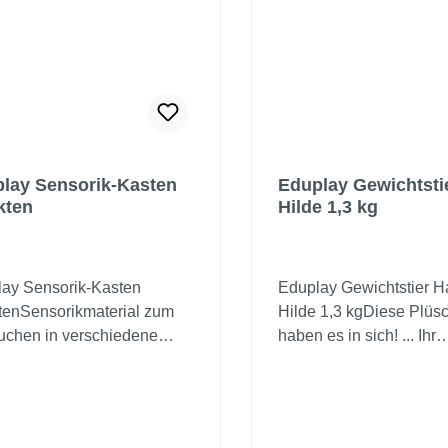
lay Sensorik-Kasten
Eduplay Gewichtsti
kten
Hilde 1,3 kg
ay Sensorik-Kasten
Eduplay Gewichtstier H
tenSensorikmaterial zum
Hilde 1,3 kgDiese Plüsc
uchen in verschiedene
haben es in sich! ... Ihr
 und Pflanzenwelten. Mit
kuscheliger Bauch ist mi
en in verschiedenen
Tonperlen gefüllt, die ih
n, Tieren, Pflanzen und
angenehmes Gewicht ve
tlichem Moos können
Diese Schwere vermittel