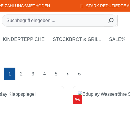
RE ZAHLUNGSMETHODEN
STARK REDUZIERTE A
rie EDUPLAY
own der Kategorie WEPLAY
KINDERTEPPICHE
STOCKBROT & GRILL
SALE%
Seite
Seite
Seite
Seite
Seite
1
2
3
4
5
Rabatt
%