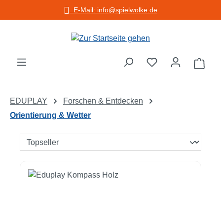
E-Mail: info@spielwolke.de
Zum Hauptinhalt springen
Warenko
EDUPLAY
Forschen & Entdecken
Orientierung & Wetter