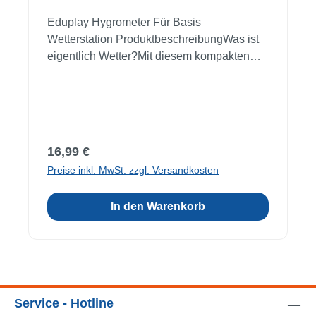
Eduplay Hygrometer Für Basis
Wetterstation ProduktbeschreibungWas ist
eigentlich Wetter?Mit diesem kompakten
Wetterstationszubehör können Sie der
meteorologischen Größe Luftdruck auf den
Grund gehen! Der Würfel kann einzeln an
verschiedenen Orten aufgestellt werden -
oder mit dem Stecksystem der Wetterstation,
Regulärer Preis:
16,99 €
übereinander aufgebaut werden.Material:
Preise inkl. MwSt. zzgl. Versandkosten
Kunststoff, MetallMaße: 8 x 8 x 8 cmAb 5
JahreWarnhinweis: Achtung! Für Kinder
In den Warenkorb
unter 36 Monaten nicht geeignet!
Erstickungsgefahr durch Kleinteile!
Service - Hotline