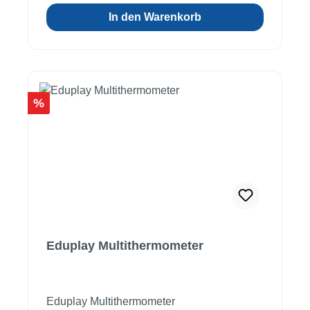
Erstickungsgefahr durch Kleinteile!
In den Warenkorb
Rabatt
%
Eduplay Multithermometer
Eduplay Multithermometer