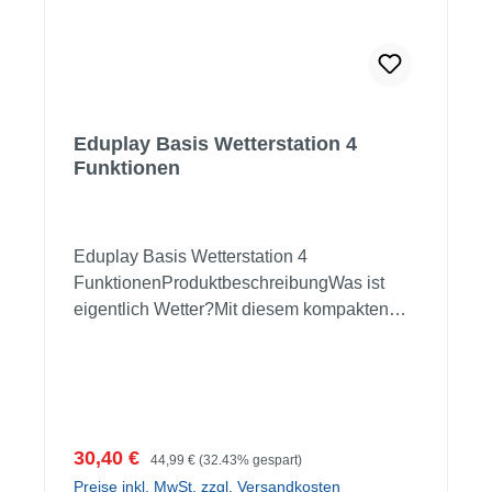
Eduplay Basis Wetterstation 4
Funktionen
Eduplay Basis Wetterstation 4
FunktionenProduktbeschreibungWas ist
eigentlich Wetter?Mit diesem kompakten
Wetterstations- Bausatz können Sie den
meteorologischen Größen auf den Grund
gehen: Wind, Lufttemperatur, Niederschlag,
Luftfeuchtigkeit. Die Würfel können einzeln
an verschiedenen Orten aufgestellt werden
Verkaufspreis:
Regulärer Preis:
30,40 €
44,99 €
(32.43% gespart)
oder mit dem Stecksystem übereinander
Preise inkl. MwSt. zzgl. Versandkosten