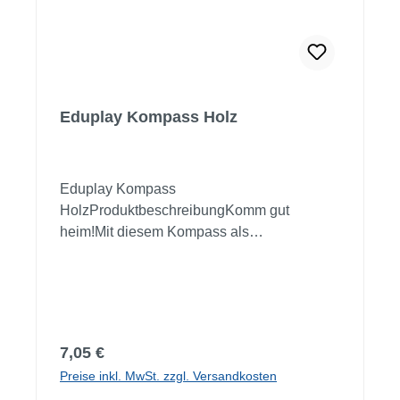
Eduplay Kompass Holz
Eduplay Kompass
HolzProduktbeschreibungKomm gut
heim!Mit diesem Kompass als
Schlüsselanhänger ganz bestimmt! Eine
ausgefallene Geschenkidee! Wird der
massive Holzring individuell gestaltet, sind
Verwechslungen ausgeschlossen.Material:
HolzMaße: 4,5 x 2 cmAb 3
Regulärer Preis:
7,05 €
JahreWarnhinweis: Achtung! Für Kinder
Preise inkl. MwSt. zzgl. Versandkosten
unter 36 Monaten nicht geeignet!