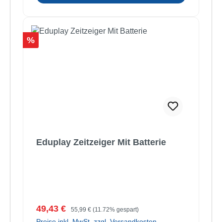
Rabatt
%
Eduplay Zeitzeiger Mit Batterie
Verkaufspreis:
Regulärer Preis:
49,43 €
55,99 €
(11.72% gespart)
Preise inkl. MwSt. zzgl. Versandkosten