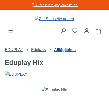
E-Mail: info@spielwolke.de
Zum Hauptinhalt springen
Warenko
EDUPLAY
Edukativ
Alltägliches
Eduplay Hix
Bildergalerie überspringen