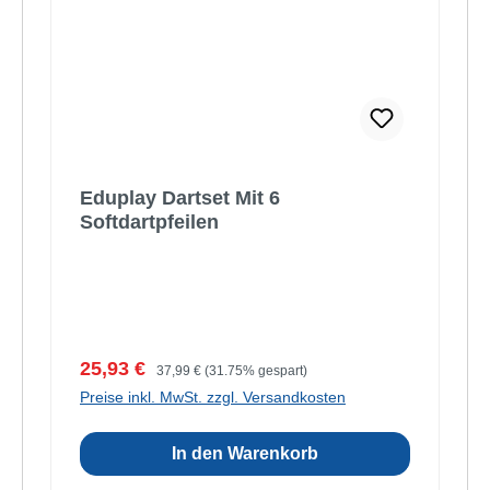
Eduplay Dartset Mit 6
Softdartpfeilen
Verkaufspreis:
Regulärer Preis:
25,93 €
37,99 €
(31.75% gespart)
Preise inkl. MwSt. zzgl. Versandkosten
In den Warenkorb