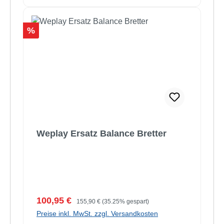
Rabatt
%
Weplay Ersatz Balance Bretter
Verkaufspreis:
Regulärer Preis:
100,95 €
155,90 €
(35.25% gespart)
Preise inkl. MwSt. zzgl. Versandkosten