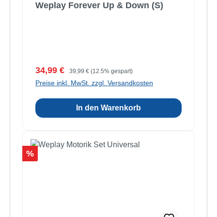
Weplay Forever Up & Down (S)
Verkaufspreis:
Regulärer Preis:
34,99 €
39,99 €
(12.5% gespart)
Preise inkl. MwSt. zzgl. Versandkosten
In den Warenkorb
Rabatt
%