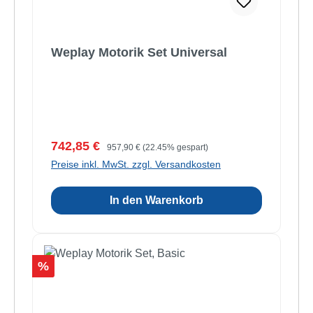
Weplay Motorik Set Universal
Verkaufspreis:
Regulärer Preis:
742,85 €
957,90 €
(22.45% gespart)
Preise inkl. MwSt. zzgl. Versandkosten
In den Warenkorb
Rabatt
%