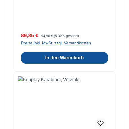
Verkaufspreis:
Regulärer Preis:
89,85 €
94,90 €
(5.32% gespart)
Preise inkl. MwSt. zzgl. Versandkosten
In den Warenkorb