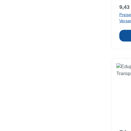
18 cm
Regul
9,43
Preise
Versa