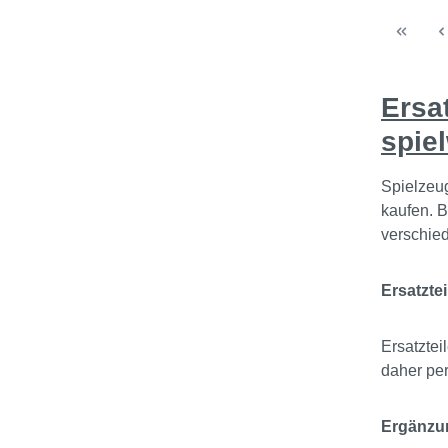
Ersa
spie
Spielzeu
kaufen. B
verschied
Ersatztei
Ersatztei
daher per
Ergänzu