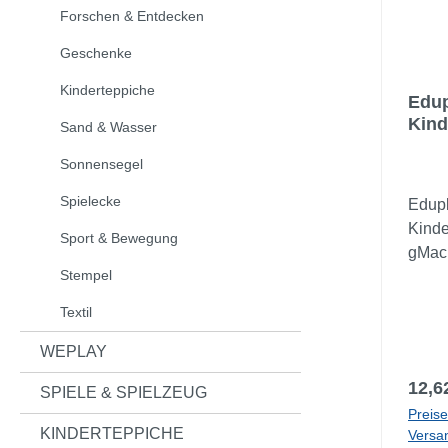
Forschen & Entdecken
Geschenke
Kinderteppiche
Edup
Kind
Sand & Wasser
Sonnensegel
Spielecke
Edupl
Kinde
Sport & Bewegung
gMac
Stempel
mobil
Fests
Textil
die E
einge
WEPLAY
Kunst
Regul
12,6
SPIELE & SPIELZEUG
cm, H
Preise
Schr
KINDERTEPPICHE
Versa