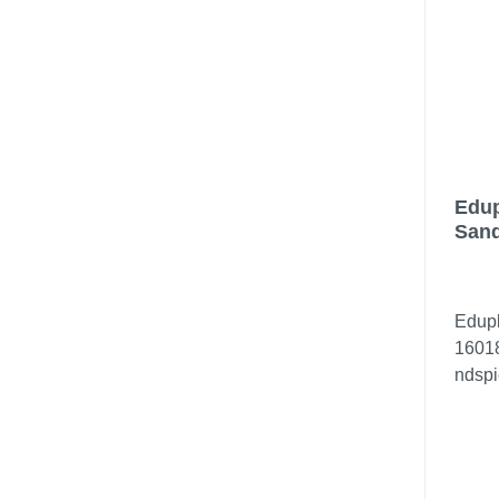
Edup
Sand
Edupl
1601
ndspi
teili
was e
brauc
Kunst