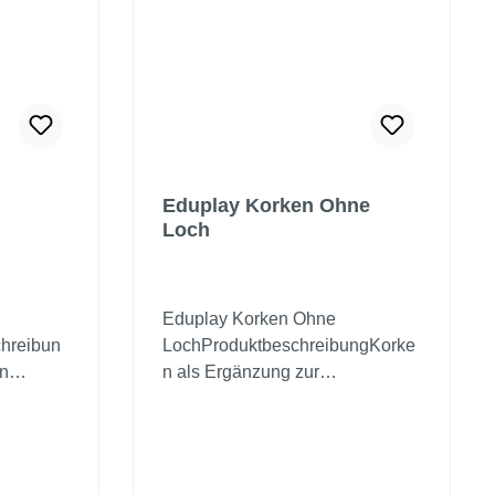
PolyethylenMaße: Ø 76 cm x
13,5 cmAb 3 Jahre unter Aufsicht
eines Erwachsenen
Eduplay Korken Ohne
Loch
Eduplay Korken Ohne
chreibun
LochProduktbeschreibungKorke
n
n als Ergänzung zur
10016,
Reagenzgläser aus der
l:
Wasserwerkstatt 120036 oder
 cm, 2
einzeln.Material: GummiMaße: Ø
+ 5,5 cm
1,8 cm innenWarnhinweis: