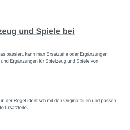
ig: für
 cm x
zeug und Spiele bei
 Aufsicht
as passiert, kann man Ersatzteile oder Ergänzungen
en und Ergänzungen für Spielzeug und Spiele von
in der Regel identisch mit den Originalteilen und passen
e Ersatzteile.