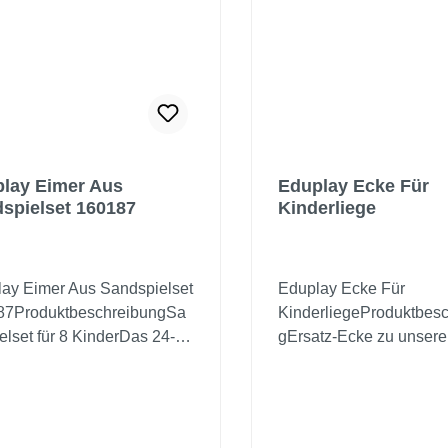
lay Eimer Aus
Eduplay Ecke Für
spielset 160187
Kinderliege
ay Eimer Aus Sandspielset
Eduplay Ecke Für
87ProduktbeschreibungSa
KinderliegeProduktbes
elset für 8 KinderDas 24-
gErsatz-Ecke zu unsere
ge Sandspielset enthält alles
Kinderliegen 110015, 1
ifrige Sandburgenbauer
110017, 110117.Materia
hen.Material:
KunststoffMaße: Höhe 9
stoffMaße: Eimer: Ø 16 x
ineinander gestapelt 9 