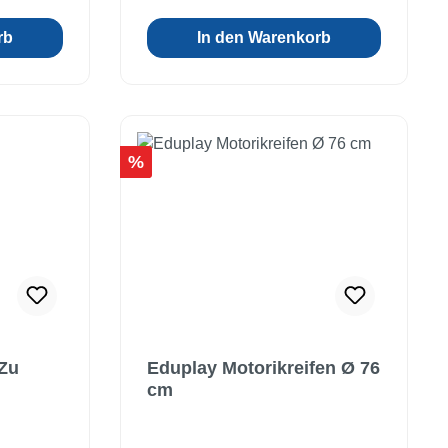
durch Kleinteile!
rb
In den Warenkorb
Rabatt
%
Zu
Eduplay Motorikreifen Ø 76
cm