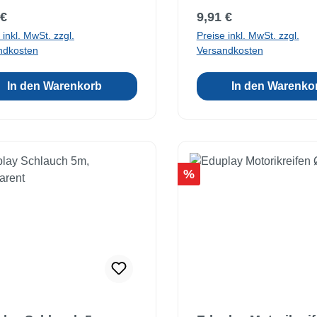
Ab 3 Jahre
mit Rolle
ärer Preis:
Regulärer Preis:
 €
9,91 €
 inkl. MwSt. zzgl.
Preise inkl. MwSt. zzgl.
ndkosten
Versandkosten
In den Warenkorb
In den Warenko
Rabatt
%