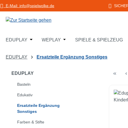
E-Mail: info@spielwolke.de
SICHE
m Hauptinhalt springen
Zur Suche springen
Zur Hauptnavigation springen
Öffne oder Schließe das Dropdown der Katego
Öffne oder Schließe das Dropd
EDUPLAY
WEPLAY
SPIELE & SPIELZEUG
EDUPLAY
Ersatzteile Ergänzung Sonstiges
EDUPLAY
Basteln
Edukativ
Ersatzteile Ergänzung
Sonstiges
Farben & Stifte