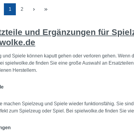
Parcours - und stapelfäh
Seite
Seite
1
2
eine platzsparende
Aufbewahrung.Material:
PolyethylenMaße: Ø 60
tzteile und Ergänzungen für Spiel
25,5 cmAb 3 Jahre unter
lwolke.de
eines Erwachsenen
g und Spiele können kaputt gehen oder verloren gehen. Wenn d
ei spielwolke.de finden Sie eine große Auswahl an Ersatzteil
enen Herstellern.
le
le machen Spielzeug und Spiele wieder funktionsfähig. Sie sind 
fekt zum Spielzeug oder Spiel. Bei spielwolke.de finden Sie viel
ngen