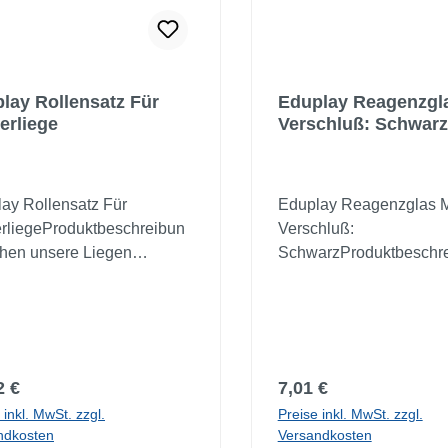
lay Rollensatz Für
Eduplay Reagenzgla
erliege
Verschluß: Schwarz
ay Rollensatz Für
Eduplay Reagenzglas M
rliegeProduktbeschreibun
Verschluß:
hen unsere Liegen
SchwarzProduktbeschr
Diese Rollen mit
eagenzglas mit Versch
tellung werden einfach in
Experimentieren als Er
cken des Bettes
zur Wasserwerkstatt 12
klipst.Material:
oder einzeln.Material: Ku
stoffMaße: Ø der Rolle 4
GummiMaße: 12,5 cm, Ø
ärer Preis:
Regulärer Preis:
2 €
7,01 €
öhe 5,5 cm, M8-Gewinde,
innenWarnhinweis: Acht
 inkl. MwSt. zzgl.
Preise inkl. MwSt. zzgl.
aube
Kinder unter 36 Monaten
ndkosten
Versandkosten
geeignet! Erstickungsge