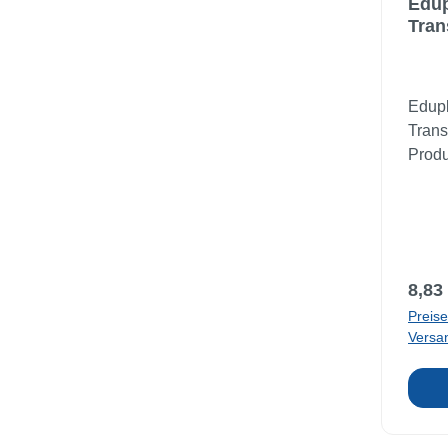
Edup
Tran
Edupl
Trans
Prod
zum E
Ergän
12003
Kunst
bzw. 
Regul
8,83
innen
Preise
Kinde
Versa
geeig
durch