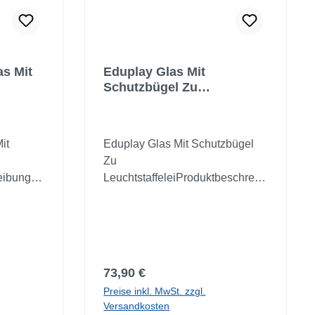
s Mit
Eduplay Glas Mit
Schutzbügel Zu
Leuchtstaffelei
it
Eduplay Glas Mit Schutzbügel
Zu
eibungR
LeuchtstaffeleiProduktbeschreib
luß zum
ungSpielen, Malen,
gänzung
TherapieErsatzteil zur
0036
Leuchtstaffelei.Material:
nststoff,
Einscheiben-Sicherheitsglas
 1,8 cm
(ESG)Maße: 50 x 40 x 0,4
Regulärer Preis:
73,90 €
ung! Für
cmWarnhinweis: Achtung! Für
Preise inkl. MwSt. zzgl.
 nicht
Kinder unter 36 Monaten nicht
Versandkosten
fahr
geeignet! Erstickungsgefahr