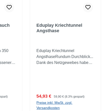
lauch
Eduplay Kriechtunnel
Angsthase
h 350
Eduplay Kriechtunnel
AngsthaseRundum Durchblick...
ossener
Dank des Netzgewebes haben
i
Kinder beim Krabbeln durch den
lemmende
Tunnel stets einen Blick nach
ser
außen. Das ermutigt auch
n ein
ängstliche Kinder, durch die
zum
Röhre zu krabbeln. Zudem sorgt
Verkaufspreis:
Regulärer Preis:
54,93 €
spart)
59,90 €
(8.3% gespart)
ie
das Netzgewebe im Freien bei
Preise inkl. MwSt. zzgl.
wärmeren Temperaturen für gute
Versandkosten
g, so
Durchlüftung. Zur