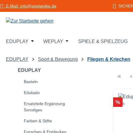
E-Mail: info@spielwolke.de
SICHE
m Hauptinhalt springen
Zur Suche springen
Zur Hauptnavigation springen
Öffne oder Schließe das Dropdown der Katego
Öffne oder Schließe das Dropd
EDUPLAY
WEPLAY
SPIELE & SPIELZEUG
EDUPLAY
Sport & Bewegung
Fliegen & Kriechen
EDUPLAY
Basteln
Edukativ
Rabatt
%
Ersatzteile Ergänzung
Sonstiges
Farben & Stifte
Forschen & Entdecken