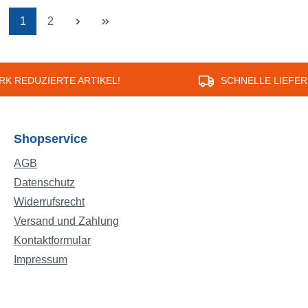
schlaufen.Material:
Seite
Seite
1
2
sterMaße: Ø 360 cm
RK REDUZIERTE ARTIKEL!
SCHNELLE LIEFE
Shopservice
AGB
Datenschutz
Widerrufsrecht
Versand und Zahlung
Kontaktformular
Impressum