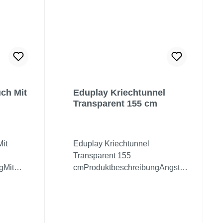
ch Mit
Eduplay Kriechtunnel
Transparent 155 cm
it
Eduplay Kriechtunnel
Transparent 155
gMit
cmProduktbeschreibungAngstfre
ck rollt
i krabbeln Kinder durch diesen
te
lichtdurchfluteten Kriechtunnel.
uge-Hand-
Der robuste Gewebeplanenstoff
tegriffen.
lässt keine Feuchtigkeit von