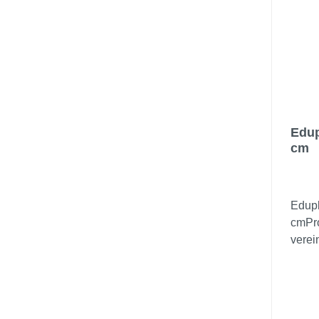
Edup
cm
Edup
cmPr
verei
Kinde
flieg
in di
drinn