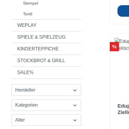
Stempel
(phth
Tunne
Textil
sich 
WEPLAY
man 
Für 
SPIELE & SPIELZEUG
Stran
Rabatt
%
Blau.
KINDERTEPPICHE
Polye
STOCKBROT & GRILL
Besch
175 c
SALE%
Achtu
Für K
nicht
Hersteller
Kategorien
Edup
Ziel
Alter