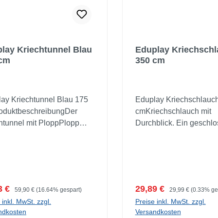
lay Kriechtunnel Blau
Eduplay Kriechsch
 cm
350 cm
ay Kriechtunnel Blau 175
Eduplay Kriechschlauc
oduktbeschreibungDer
cmKriechschlauch mit
htunnel mit PloppPlopp
Durchblick. Ein geschl
er Kriechtunnel hat sich
Kriechschlauch kann be
 Federmechanismus auf
manchen Kindern bek
 gesamte Länge enthaltet.
Gefühle hervorrufen. Un
 zwei Klettlaschen ist er
Kriechschlauch hat unte
ll wieder platzsparend
Polyesterstoffgewebe 
ufspreis:
Regulärer Preis:
Verkaufspreis:
Regulärer Preis:
3 €
29,89 €
59,90 €
(16.64% gespart)
29,99 €
(0.33% ge
räumt (ca. 5cm breit). Er
leichten Krabbeln und d
 inkl. MwSt. zzgl.
Preise inkl. MwSt. zzgl.
zt einen 25 cm breiten
Oberseite ist durch das
ndkosten
Versandkosten
parenten PVC-Streifen
Netzgewebe durchsichti