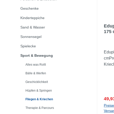
Geschenke
Kinderteppiche
Edup
Sand & Wasser
175
Sonnensegel
Spielecke
Edupl
Sport & Bewegung
cmPr
Kriec
Alles was Rollt
und d
Bälle & Werfen
dank
Geschicklichkeit
seine
Durch
Hüpfen & Springen
schne
Verka
49,9
Fliegen & Kriechen
aufge
Preise
besit
Therapie & Parcours
Versa
trans