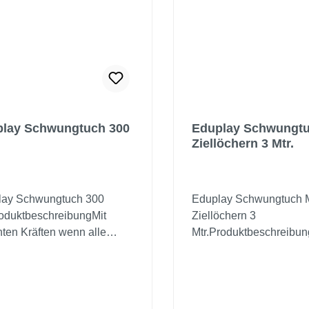
lay Schwungtuch 300
Eduplay Schwungtu
Ziellöchern 3 Mtr.
lay Schwungtuch 300
Eduplay Schwungtuch M
oduktbeschreibungMit
Ziellöchern 3
nten Kräften wenn alle
Mtr.Produktbeschreibun
r gleichzeitig schwingen,
etwas Übung und Geschi
en die Bälle oder Luftballons
der Ball in das bestimm
e Höhe. Spielspaß für
Zielloch. Fördert die A
en und draußen. Fördert
Koordination. Mit 12 Hal