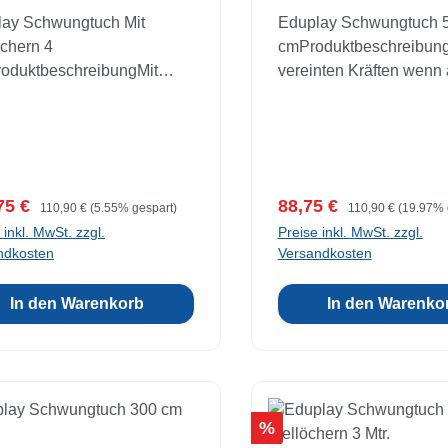
lay Schwungtuch Mit
Eduplay Schwungtuch 
öchern 4
cmProduktbeschreibung
roduktbeschreibungMit
vereinten Kräften wenn 
 Übung und Geschick rollt
Kinder gleichzeitig sch
all in das bestimmte
fliegen die Bälle oder L
och. Fördert die Auge-Hand-
in die Höhe. Spielspaß 
ination. Mit 12 Haltegriffen.
drinnen und draußen. F
ingenähten Ziellöcher und
die Auge-Hand-Koordin
ufspreis:
Regulärer Preis:
Verkaufspreis:
Regulärer Preis:
75 €
88,75 €
110,90 €
(5.55% gespart)
110,90 €
(19.97% 
ufgedruckten Zahlen bieten
und das Gefühl für Rhy
 inkl. MwSt. zzgl.
Preise inkl. MwSt. zzgl.
zliche
Anzahl Griffe: 16.Materia
ndkosten
Versandkosten
möglichkeiten.Material:
PolyesterMaße: Ø 500 
estergewebeMaße: Ø 400
In den Warenkorb
In den Warenko
iellöcher Ø 12 und Ø 19
 3 Jahre
Rabatt
%