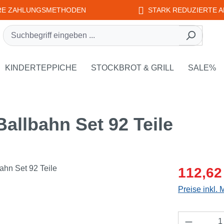
RE ZAHLUNGSMETHODEN
STARK REDUZIERTE A
rie EDUPLAY
own der Kategorie WEPLAY
KINDERTEPPICHE
STOCKBROT & GRILL
SALE%
allbahn Set 92 Teile
Verkaufsprei
112,62
Preise inkl.
Produkt 