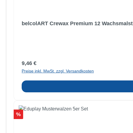
belcolART Crewax Premium 12 Wachsmalstif
Regulärer Preis:
9,46 €
Preise inkl. MwSt. zzgl. Versandkosten
Rabatt
%