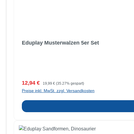
Eduplay Musterwalzen 5er Set
Verkaufspreis:
Regulärer Preis:
12,94 €
19,99 €
(35.27% gespart)
Preise inkl. MwSt. zzgl. Versandkosten