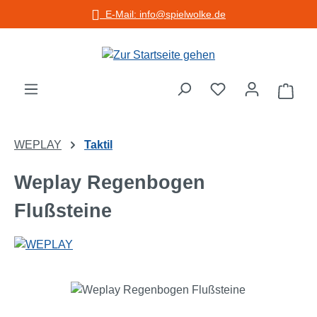
E-Mail: info@spielwolke.de
Zum Hauptinhalt springen
Warenko
WEPLAY
Taktil
Weplay Regenbogen
Flußsteine
Bildergalerie überspringen