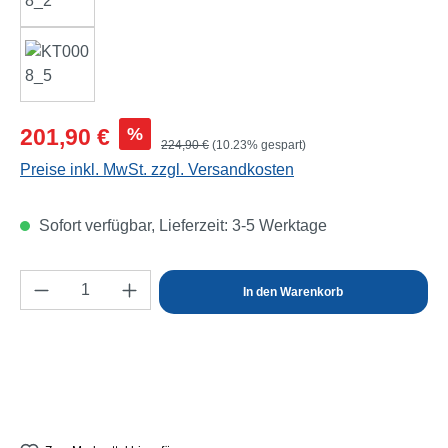
Verkaufspreis:
%
201,90 €
Regulärer Preis:
224,90 €
(10.23% gespart)
Preise inkl. MwSt. zzgl. Versandkosten
Sofort verfügbar, Lieferzeit: 3-5 Werktage
Produkt Anzahl: Gib den gewünschten Wert e
In den Warenkorb