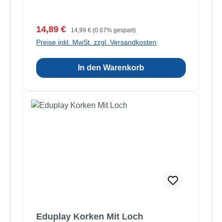
Verkaufspreis:
Regulärer Preis:
14,89 €
14,99 €
(0.67% gespart)
Preise inkl. MwSt. zzgl. Versandkosten
In den Warenkorb
Eduplay Korken Mit Loch