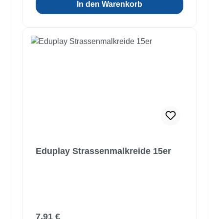
In den Warenkorb
Eduplay Strassenmalkreide 15er
Regulärer Preis:
7,91 €