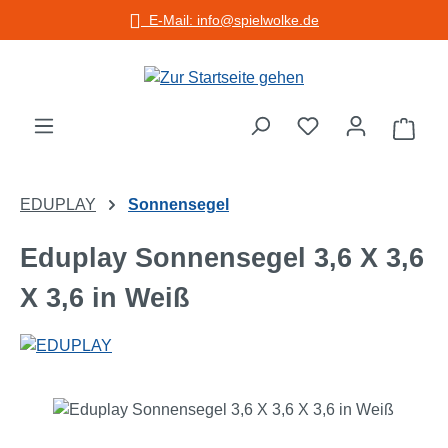
E-Mail: info@spielwolke.de
Zum Hauptinhalt springen
Warenko
EDUPLAY
Sonnensegel
Eduplay Sonnensegel 3,6 X 3,6
X 3,6 in Weiß
Bildergalerie überspringen