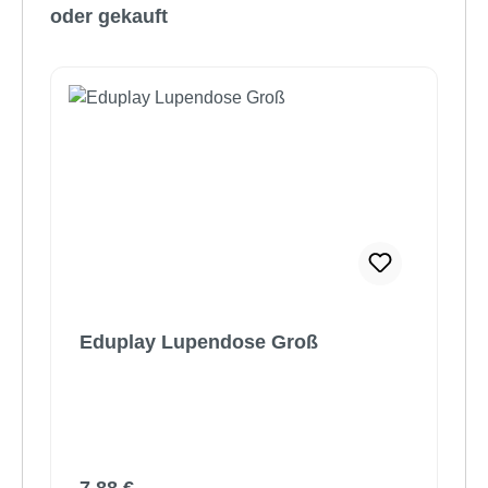
oder gekauft
Eduplay Lupendose Groß
Regulärer Preis: