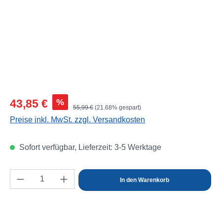
Verkaufspreis:
%
43,85 €
Regulärer Preis:
55,99 €
(21.68% gespart)
Preise inkl. MwSt. zzgl. Versandkosten
Sofort verfügbar, Lieferzeit: 3-5 Werktage
Produkt Anzahl: Gib den gewünschten Wert e
In den Warenkorb