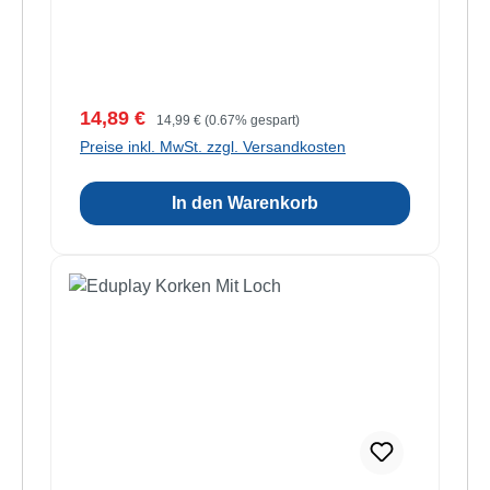
Verkaufspreis:
Regulärer Preis:
14,89 €
14,99 €
(0.67% gespart)
Preise inkl. MwSt. zzgl. Versandkosten
In den Warenkorb