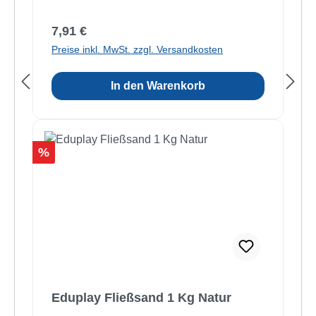
Regulärer Preis:
7,91 €
Preise inkl. MwSt. zzgl. Versandkosten
In den Warenkorb
Rabatt
%
Eduplay Fließsand 1 Kg Natur