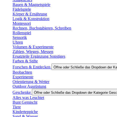
Bauen & Magnetspiele
Fädelspiele
Körper & Ernährung
Logik & Konstruktion
Montessori
Rechnen, Buchstabieren, Schreiben
Rollenspiel
Sensorik
Uhren
Volumen & Experimente
Zählen, Wiegen, Messen
Ersatzteile Ergänzung Sonstiges
Farben & Stifte
Forschen & Entdecken
Öffne oder Schließe das Dropdown der K
Beobachten
Experimente
Orientierung & Wetter
Outdoor Ausrüstung
Geschenke
Öffne oder Schließe das Dropdown der Kategorie Ges
Alles was Leuchtet
Bunt Gemischt
Tiere
Kinderteppiche
Sand & Wasser