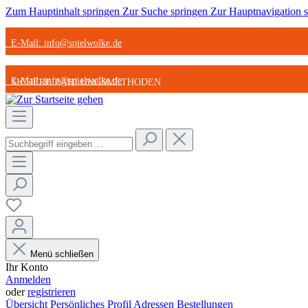
Zum Hauptinhalt springen
Zur Suche springen
Zur Hauptnavigation 
E-Mail: info@spielwolke.de
E-Mail: info@spielwolke.de
SICHERE ZAHLUNGSMETHODEN
SICHERE ZAHLUNGSMETHODEN
STARK REDUZIERTE ARTIKEL
STARK REDUZIERTE ARTIKEL
GÜNSTIGER VERSAND
GÜNSTIGER VERSAND
Menü schließen
Ihr Konto
Anmelden
oder
registrieren
Übersicht
Persönliches Profil
Adressen
Bestellungen