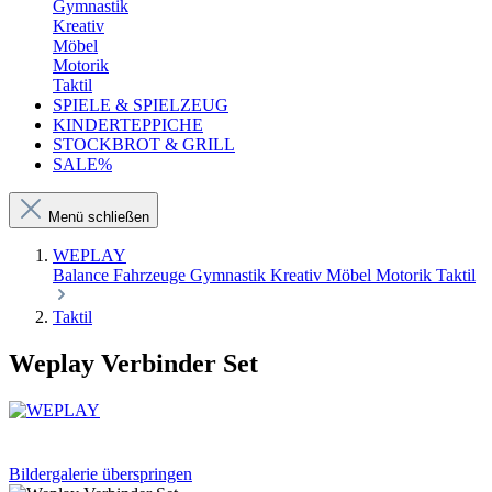
Gymnastik
Kreativ
Möbel
Motorik
Taktil
SPIELE & SPIELZEUG
KINDERTEPPICHE
STOCKBROT & GRILL
SALE%
Menü schließen
WEPLAY
Balance
Fahrzeuge
Gymnastik
Kreativ
Möbel
Motorik
Taktil
Taktil
Weplay Verbinder Set
Bildergalerie überspringen