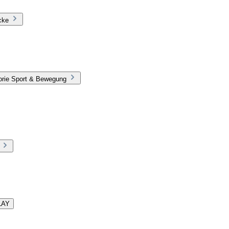
cke
orie Sport & Bewegung
LAY