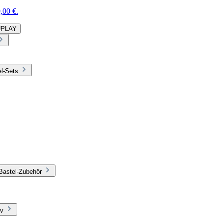
,00 €.
DUPLAY
el-Sets
Bastel-Zubehör
iv