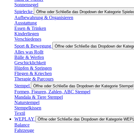
Sonnensegel
Spielecke
Öffne oder Schließe das Dropdown der Kategorie Spiele
Aufbewahrung & Organisieren
Ausstattung
Essen & Trinken
Kinderliegen
Verschiedenes
Sport & Bewegung
Öffne oder Schließe das Dropdown der Kateg
Alles was Rollt
Bälle & Werfen
Geschicklichkeit
Hüpfen & Springen
Fliegen & Kriechen
Therapie & Parcours
Stempel
Öffne oder Schließe das Dropdown der Kategorie Stempel
Formen, Figuren, Zahlen, ABC Stempel
Mandala & Tiere Stempel
Naturstempel
Stempelkissen
Textil
WEPLAY
Öffne oder Schließe das Dropdown der Kategorie WEP
Balance
Fahrzeuge