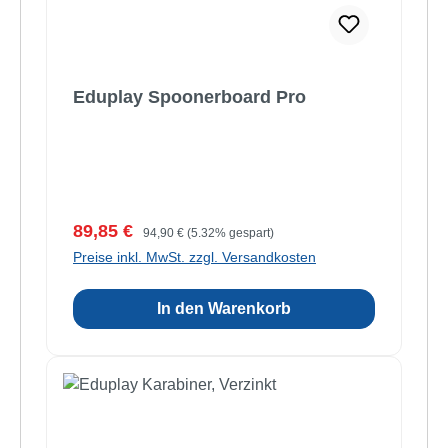
Eduplay Spoonerboard Pro
Verkaufspreis:
Regulärer Preis:
89,85 €
94,90 €
(5.32% gespart)
Preise inkl. MwSt. zzgl. Versandkosten
In den Warenkorb