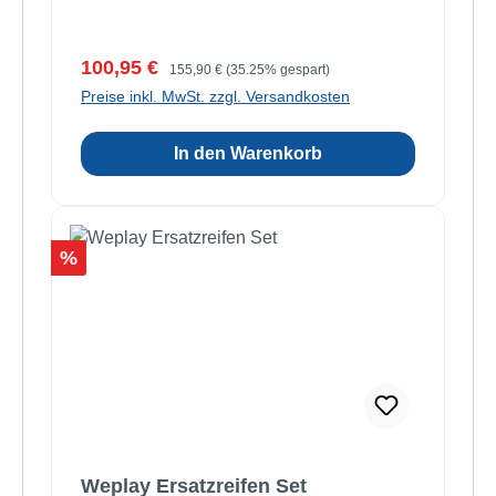
Verkaufspreis:
Regulärer Preis:
100,95 €
155,90 €
(35.25% gespart)
Preise inkl. MwSt. zzgl. Versandkosten
In den Warenkorb
Rabatt
%
Weplay Ersatzreifen Set