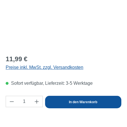
Regulärer Preis:
11,99 €
Preise inkl. MwSt. zzgl. Versandkosten
Sofort verfügbar, Lieferzeit: 3-5 Werktage
Produkt Anzahl: Gib den gewünschten Wert e
In den Warenkorb