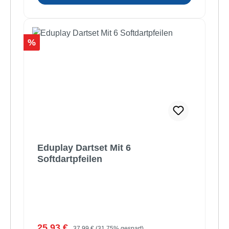
Rabatt
%
Eduplay Dartset Mit 6
Softdartpfeilen
Verkaufspreis:
Regulärer Preis:
25,93 €
37,99 €
(31.75% gespart)