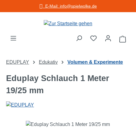
E-Mail: info@spielwolke.de
Zum Hauptinhalt springen
Warenko
EDUPLAY
Edukativ
Volumen & Experimente
Eduplay Schlauch 1 Meter
19/25 mm
Bildergalerie überspringen