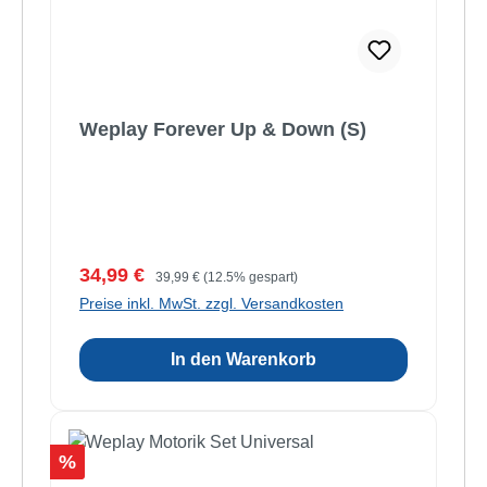
Weplay Forever Up & Down (S)
Verkaufspreis:
Regulärer Preis:
34,99 €
39,99 €
(12.5% gespart)
Preise inkl. MwSt. zzgl. Versandkosten
In den Warenkorb
Rabatt
%