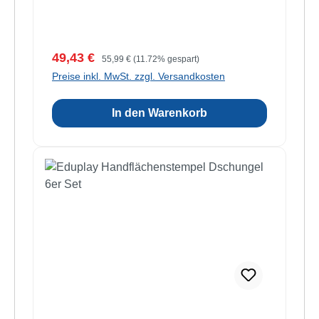
Verkaufspreis:
Regulärer Preis:
49,43 €
55,99 €
(11.72% gespart)
Preise inkl. MwSt. zzgl. Versandkosten
In den Warenkorb