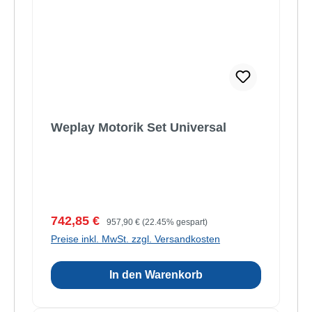
Weplay Motorik Set Universal
Verkaufspreis:
Regulärer Preis:
742,85 €
957,90 €
(22.45% gespart)
Preise inkl. MwSt. zzgl. Versandkosten
In den Warenkorb