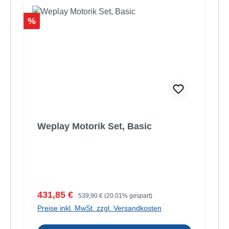
Rabatt
%
Weplay Motorik Set, Basic
Verkaufspreis:
Regulärer Preis:
431,85 €
539,90 €
(20.01% gespart)
Preise inkl. MwSt. zzgl. Versandkosten