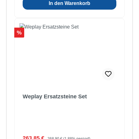
In den Warenkorb
Rabatt
%
Weplay Ersatzsteine Set
Verkaufspreis:
Regulärer Preis:
263,85 €
268,90 €
(1.88% gespart)