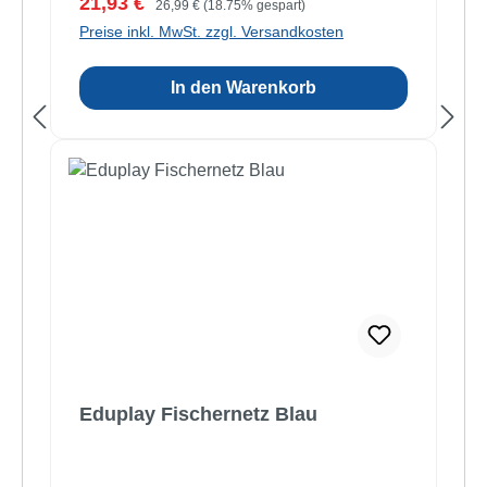
Verkaufspreis:
21,93 €
26,99 €
(18.75% gespart)
Preise inkl. MwSt. zzgl. Versandkosten
In den Warenkorb
Eduplay Fischernetz Blau