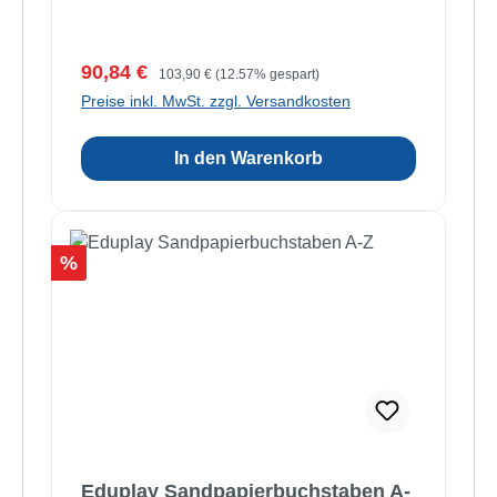
Verkaufspreis:
Regulärer Preis:
90,84 €
103,90 €
(12.57% gespart)
Preise inkl. MwSt. zzgl. Versandkosten
In den Warenkorb
Rabatt
%
Eduplay Sandpapierbuchstaben A-