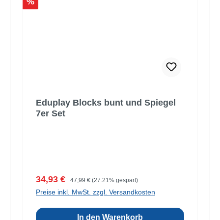
Rabatt
%
Eduplay Blocks bunt und Spiegel
7er Set
Verkaufspreis:
Regulärer Preis:
34,93 €
47,99 €
(27.21% gespart)
Preise inkl. MwSt. zzgl. Versandkosten
In den Warenkorb