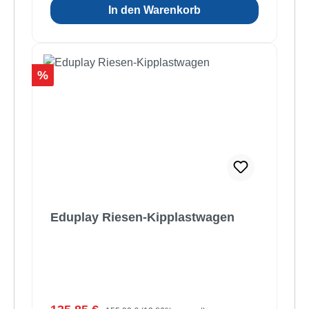
In den Warenkorb
Rabatt
%
Eduplay Riesen-Kipplastwagen
Regulärer Preis: