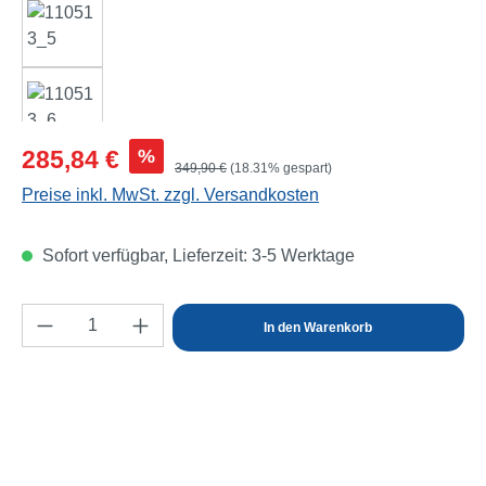
Verkaufspreis:
%
285,84 €
Regulärer Preis:
349,90 €
(18.31% gespart)
Preise inkl. MwSt. zzgl. Versandkosten
Sofort verfügbar, Lieferzeit: 3-5 Werktage
Produkt Anzahl: Gib den gewünschten Wert e
In den Warenkorb