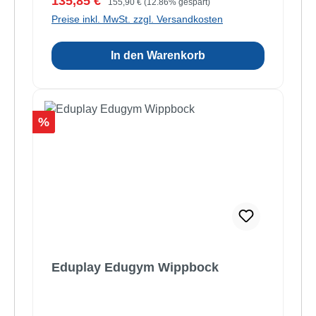
Verkaufspreis:
135,85 €
155,90 €
(12.86% gespart)
Preise inkl. MwSt. zzgl. Versandkosten
In den Warenkorb
Rabatt
%
Eduplay Edugym Wippbock