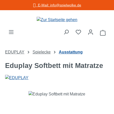
E-Mail: info@spielwolke.de
Zum Hauptinhalt springen
Warenko
EDUPLAY
Spielecke
Ausstattung
Eduplay Softbett mit Matratze
Bildergalerie überspringen