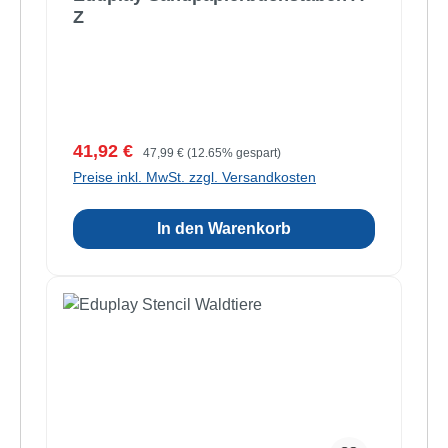
Z
Verkaufspreis:
Regulärer Preis:
41,92 €
47,99 €
(12.65% gespart)
Preise inkl. MwSt. zzgl. Versandkosten
In den Warenkorb