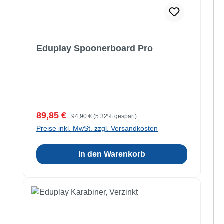
Eduplay Spoonerboard Pro
Verkaufspreis:
Regulärer Preis:
89,85 €
94,90 €
(5.32% gespart)
Preise inkl. MwSt. zzgl. Versandkosten
In den Warenkorb