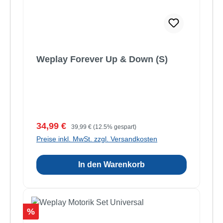
Weplay Forever Up & Down (S)
Verkaufspreis:
Regulärer Preis:
34,99 €
39,99 €
(12.5% gespart)
Preise inkl. MwSt. zzgl. Versandkosten
In den Warenkorb
Rabatt
%