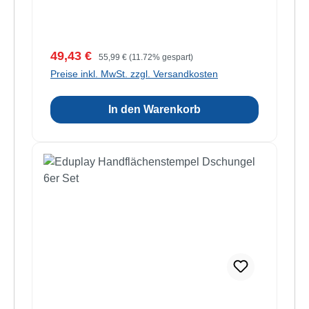
Verkaufspreis:
Regulärer Preis:
49,43 €
55,99 €
(11.72% gespart)
Preise inkl. MwSt. zzgl. Versandkosten
In den Warenkorb