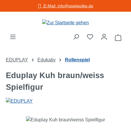
E-Mail: info@spielwolke.de
Zum Hauptinhalt springen
Warenko
EDUPLAY
Edukativ
Rollenspiel
Eduplay Kuh braun/weiss
Spielfigur
Bildergalerie überspringen