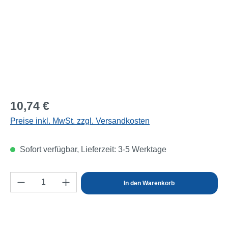
Regulärer Preis:
10,74 €
Preise inkl. MwSt. zzgl. Versandkosten
Sofort verfügbar, Lieferzeit: 3-5 Werktage
Produkt Anzahl: Gib den gewünschten Wert e
In den Warenkorb