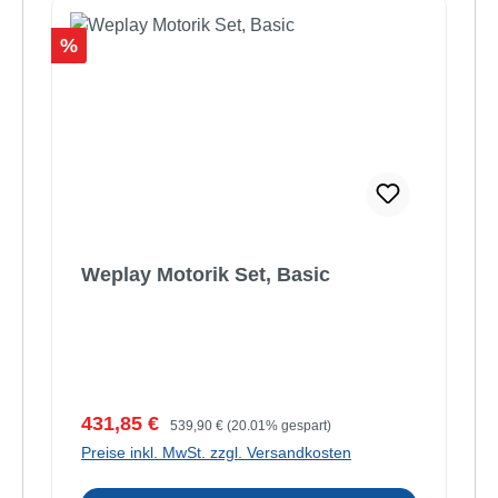
Rabatt
%
Weplay Motorik Set, Basic
Verkaufspreis:
Regulärer Preis:
431,85 €
539,90 €
(20.01% gespart)
Preise inkl. MwSt. zzgl. Versandkosten