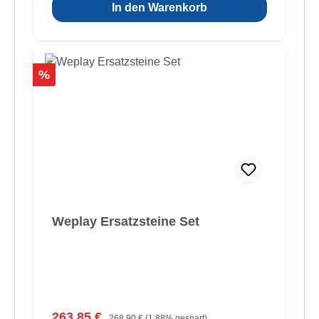
In den Warenkorb
Rabatt
%
Weplay Ersatzsteine Set
Verkaufspreis:
Regulärer Preis:
263,85 €
268,90 €
(1.88% gespart)