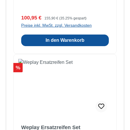
Verkaufspreis:
Regulärer Preis:
100,95 €
155,90 €
(35.25% gespart)
Preise inkl. MwSt. zzgl. Versandkosten
In den Warenkorb
Rabatt
%
Weplay Ersatzreifen Set