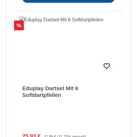
Rabatt
%
Eduplay Dartset Mit 6
Softdartpfeilen
Verkaufspreis:
Regulärer Preis:
25,93 €
37,99 €
(31.75% gespart)