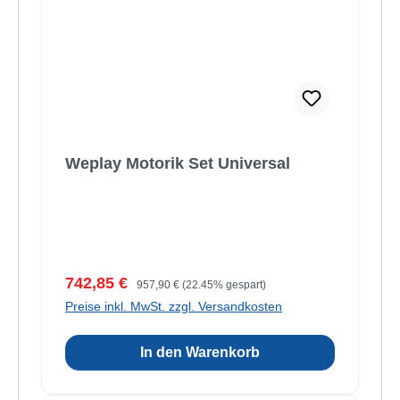
Weplay Motorik Set Universal
Verkaufspreis:
Regulärer Preis:
742,85 €
957,90 €
(22.45% gespart)
Preise inkl. MwSt. zzgl. Versandkosten
In den Warenkorb