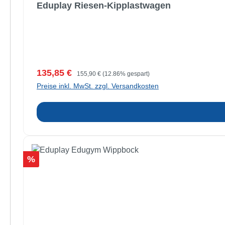
Eduplay Riesen-Kipplastwagen
Verkaufspreis:
Regulärer Preis:
135,85 €
155,90 €
(12.86% gespart)
Preise inkl. MwSt. zzgl. Versandkosten
Rabatt
%