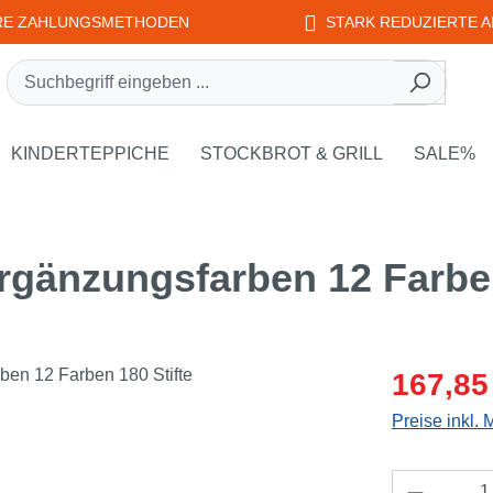
RE ZAHLUNGSMETHODEN
STARK REDUZIERTE A
rie EDUPLAY
own der Kategorie WEPLAY
KINDERTEPPICHE
STOCKBROT & GRILL
SALE%
rgänzungsfarben 12 Farben
Verkaufsprei
167,85
Preise inkl.
Produkt 