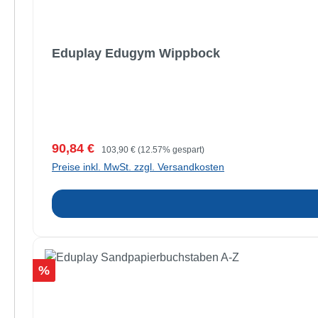
Eduplay Edugym Wippbock
Verkaufspreis:
Regulärer Preis:
90,84 €
103,90 €
(12.57% gespart)
Preise inkl. MwSt. zzgl. Versandkosten
Rabatt
%