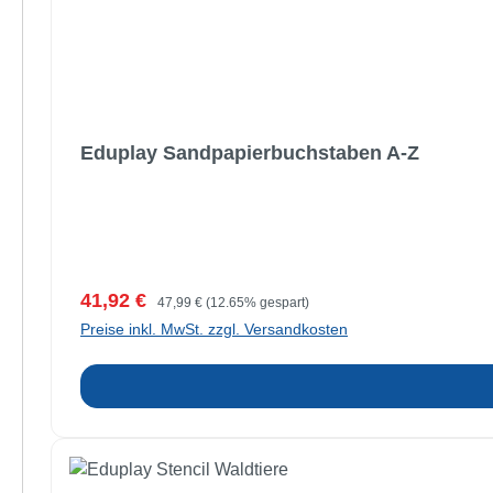
Eduplay Sandpapierbuchstaben A-Z
Verkaufspreis:
Regulärer Preis:
41,92 €
47,99 €
(12.65% gespart)
Preise inkl. MwSt. zzgl. Versandkosten