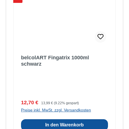
belcolART Fingatrix 1000ml
schwarz
Verkaufspreis:
Regulärer Preis:
12,70 €
13,99 €
(9.22% gespart)
Preise inkl. MwSt. zzgl. Versandkosten
In den Warenkorb