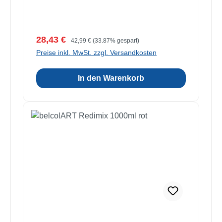
Verkaufspreis:
Regulärer Preis:
28,43 €
42,99 €
(33.87% gespart)
Preise inkl. MwSt. zzgl. Versandkosten
In den Warenkorb