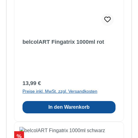
belcolART Fingatrix 1000ml rot
Regulärer Preis:
13,99 €
Preise inkl. MwSt. zzgl. Versandkosten
In den Warenkorb
Rabatt
%