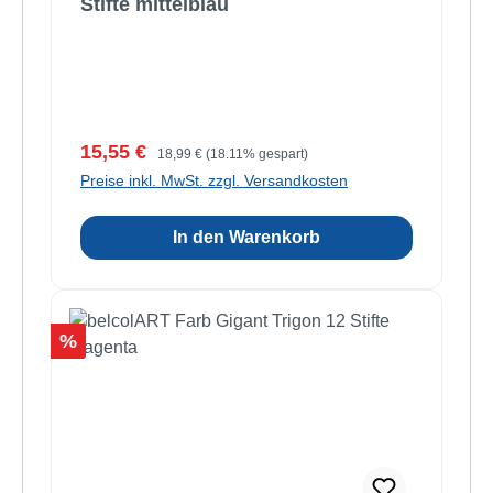
Stifte mittelblau
Verkaufspreis:
Regulärer Preis:
15,55 €
18,99 €
(18.11% gespart)
Preise inkl. MwSt. zzgl. Versandkosten
In den Warenkorb
Rabatt
%