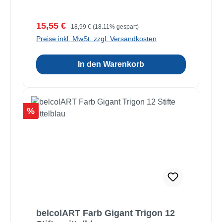
Verkaufspreis:
Regulärer Preis:
15,55 €
18,99 €
(18.11% gespart)
Preise inkl. MwSt. zzgl. Versandkosten
In den Warenkorb
Rabatt
%
belcolART Farb Gigant Trigon 12