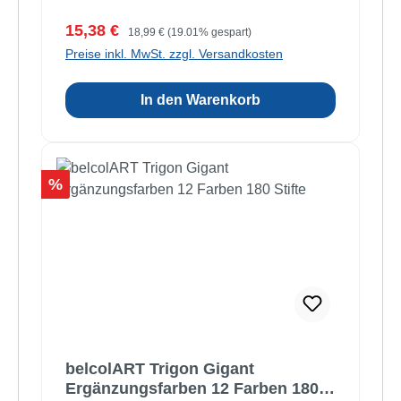
Verkaufspreis:
Regulärer Preis:
15,38 €
18,99 €
(19.01% gespart)
Preise inkl. MwSt. zzgl. Versandkosten
In den Warenkorb
Rabatt
%
belcolART Trigon Gigant
Ergänzungsfarben 12 Farben 180