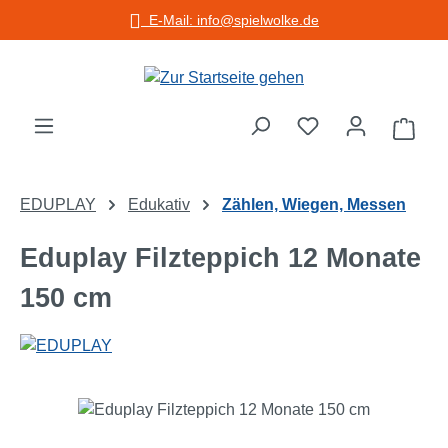
E-Mail: info@spielwolke.de
Zum Hauptinhalt springen
Warenko
EDUPLAY
Edukativ
Zählen, Wiegen, Messen
Eduplay Filzteppich 12 Monate
150 cm
Bildergalerie überspringen