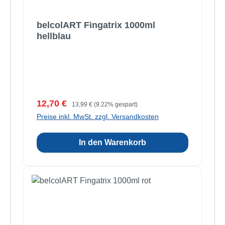
belcolART Fingatrix 1000ml
hellblau
Verkaufspreis:
Regulärer Preis:
12,70 €
13,99 €
(9.22% gespart)
Preise inkl. MwSt. zzgl. Versandkosten
In den Warenkorb