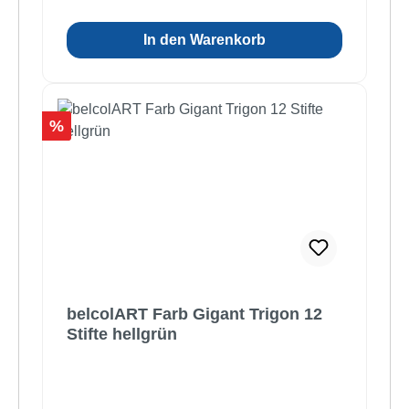
In den Warenkorb
Rabatt
%
belcolART Farb Gigant Trigon 12
Stifte hellgrün