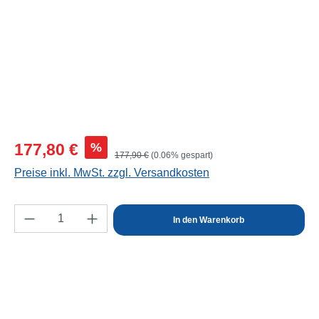
Verkaufspreis:
%
177,80 €
Regulärer Preis:
177,90 €
(0.06% gespart)
Preise inkl. MwSt. zzgl. Versandkosten
Produkt Anzahl: Gib den gewünschten Wert e
In den Warenkorb