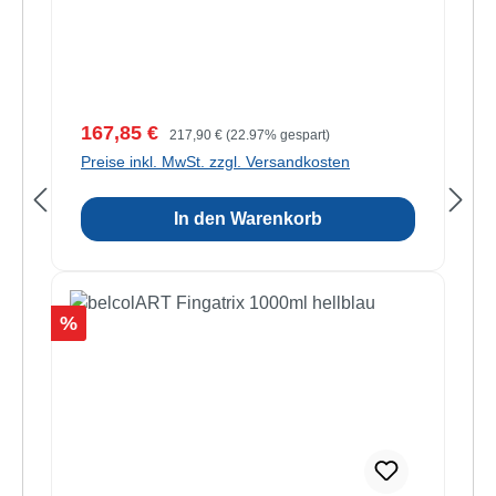
Stifte
Verkaufspreis:
Regulärer Preis:
167,85 €
217,90 €
(22.97% gespart)
Preise inkl. MwSt. zzgl. Versandkosten
In den Warenkorb
Rabatt
%