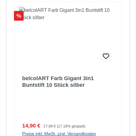
Rabatt
%
belcolART Farb Gigant 3in1
Buntstift 10 Stück silber
Verkaufspreis:
Regulärer Preis:
14,90 €
17,99 €
(17.18% gespart)
Preise inkl. MwSt. zzgl. Versandkosten