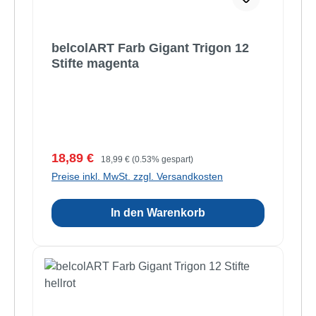
belcolART Farb Gigant Trigon 12
Stifte magenta
Verkaufspreis:
Regulärer Preis:
18,89 €
18,99 €
(0.53% gespart)
Preise inkl. MwSt. zzgl. Versandkosten
In den Warenkorb