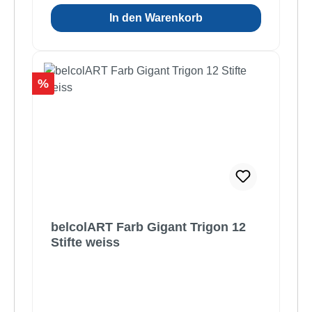
In den Warenkorb
Rabatt
%
belcolART Farb Gigant Trigon 12
Stifte weiss