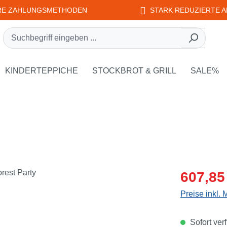
RE ZAHLUNGSMETHODEN
STARK REDUZIERTE A
rie EDUPLAY
own der Kategorie WEPLAY
KINDERTEPPICHE
STOCKBROT & GRILL
SALE%
Verkaufsprei
607,85
Preise inkl.
Sofort verf