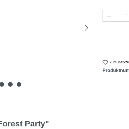
Produkt 
Zum Merkzet
Produktnu
orest Party"