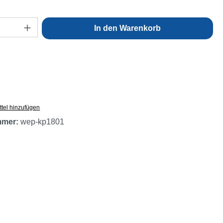
Anzahl: Gib den gewünschten Wert ein oder
In den Warenkorb
tel hinzufügen
mmer:
wep-kp1801