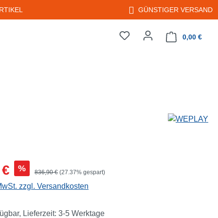
RTIKEL
GÜNSTIGER VERSAND
0,00 €
Warenkorb enth
s:
 €
%
Regulärer Preis:
836,90 €
(27.37% gespart)
 MwSt. zzgl. Versandkosten
ügbar, Lieferzeit: 3-5 Werktage