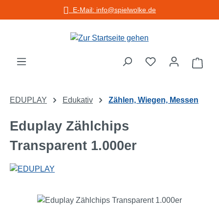
E-Mail: info@spielwolke.de
Zum Hauptinhalt springen
Warenko
EDUPLAY
Edukativ
Zählen, Wiegen, Messen
Eduplay Zählchips
Transparent 1.000er
Bildergalerie überspringen