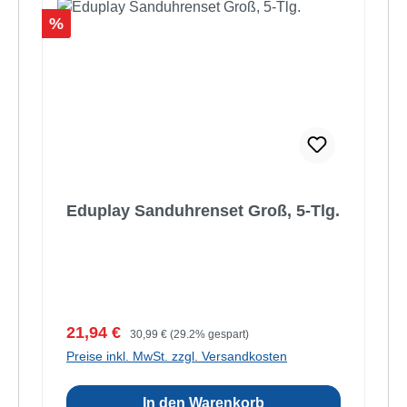
Rabatt
%
Eduplay Sanduhrenset Groß, 5-Tlg.
Verkaufspreis:
Regulärer Preis:
21,94 €
30,99 €
(29.2% gespart)
Preise inkl. MwSt. zzgl. Versandkosten
In den Warenkorb