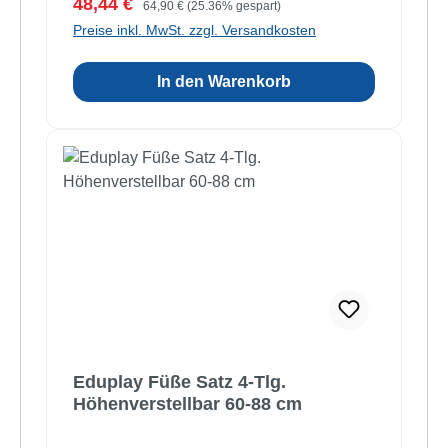
Verkaufspreis:
Regulärer Preis:
48,44 €
64,90 €
(25.36% gespart)
Preise inkl. MwSt. zzgl. Versandkosten
In den Warenkorb
Eduplay Füße Satz 4-Tlg.
Höhenverstellbar 60-88 cm