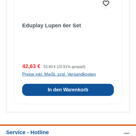
Eduplay Lupen 6er Set
Verkaufspreis:
Regulärer Preis:
42,63 €
53,90 €
(20.91% gespart)
Preise inkl. MwSt. zzgl. Versandkosten
In den Warenkorb
Service - Hotline