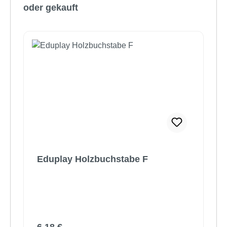
oder gekauft
Eduplay Holzbuchstabe F
Regulärer Preis: