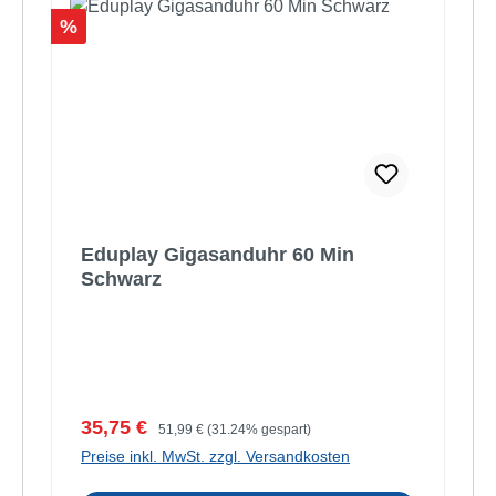
Rabatt
%
Eduplay Gigasanduhr 60 Min
Schwarz
Verkaufspreis:
Regulärer Preis:
35,75 €
51,99 €
(31.24% gespart)
Preise inkl. MwSt. zzgl. Versandkosten