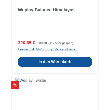
Weplay Balance Himalayas
Verkaufspreis:
Regulärer Preis:
320,65 €
388,90 €
(17.55% gespart)
Preise inkl. MwSt. zzgl. Versandkosten
In den Warenkorb
Rabatt
%