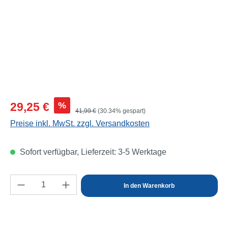
Verkaufspreis:
%
29,25 €
Regulärer Preis:
41,99 €
(30.34% gespart)
Preise inkl. MwSt. zzgl. Versandkosten
Sofort verfügbar, Lieferzeit: 3-5 Werktage
Produkt Anzahl: Gib den gewünschten Wert e
In den Warenkorb