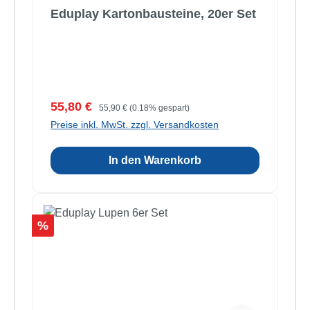
Eduplay Kartonbausteine, 20er Set
Verkaufspreis:
Regulärer Preis:
55,80 €
55,90 €
(0.18% gespart)
Preise inkl. MwSt. zzgl. Versandkosten
In den Warenkorb
Rabatt
%