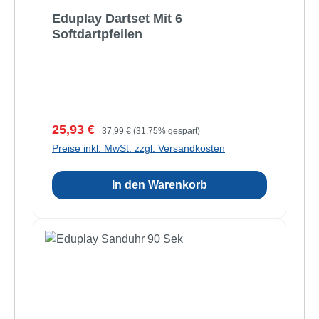
Eduplay Dartset Mit 6
Softdartpfeilen
Verkaufspreis:
Regulärer Preis:
25,93 €
37,99 €
(31.75% gespart)
Preise inkl. MwSt. zzgl. Versandkosten
In den Warenkorb