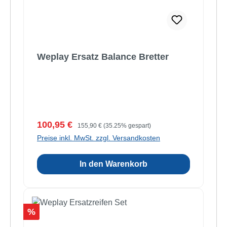
Weplay Ersatz Balance Bretter
Verkaufspreis:
Regulärer Preis:
100,95 €
155,90 €
(35.25% gespart)
Preise inkl. MwSt. zzgl. Versandkosten
In den Warenkorb
Rabatt
%