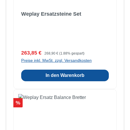
Weplay Ersatzsteine Set
Verkaufspreis:
Regulärer Preis:
263,85 €
268,90 €
(1.88% gespart)
Preise inkl. MwSt. zzgl. Versandkosten
In den Warenkorb
Rabatt
%