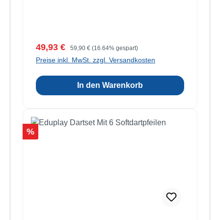
Verkaufspreis:
Regulärer Preis:
49,93 €
59,90 €
(16.64% gespart)
Preise inkl. MwSt. zzgl. Versandkosten
In den Warenkorb
Rabatt
%