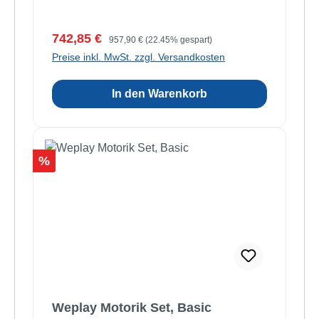
Verkaufspreis:
Regulärer Preis:
742,85 €
957,90 €
(22.45% gespart)
Preise inkl. MwSt. zzgl. Versandkosten
In den Warenkorb
Rabatt
%
Weplay Motorik Set, Basic