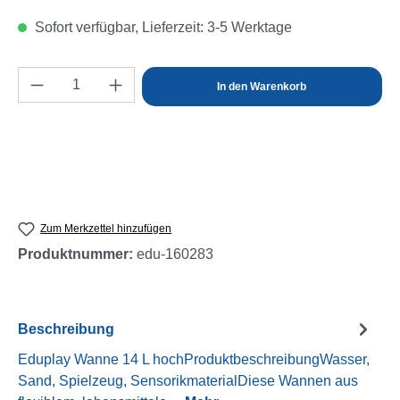
Sofort verfügbar, Lieferzeit: 3-5 Werktage
Produkt Anzahl: Gib den gewünschten Wert e
In den Warenkorb
Zum Merkzettel hinzufügen
Produktnummer:
edu-160283
Beschreibung
Eduplay Wanne 14 L hochProduktbeschreibungWasser,
Sand, Spielzeug, SensorikmaterialDiese Wannen aus