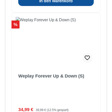
In den Warenkorb
Rabatt
%
Weplay Forever Up & Down (S)
Verkaufspreis:
Regulärer Preis:
34,99 €
39,99 €
(12.5% gespart)