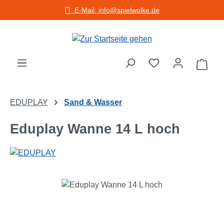
E-Mail: info@spielwolke.de
Zum Hauptinhalt springen
Warenko
EDUPLAY
Sand & Wasser
Eduplay Wanne 14 L hoch
Bildergalerie überspringen