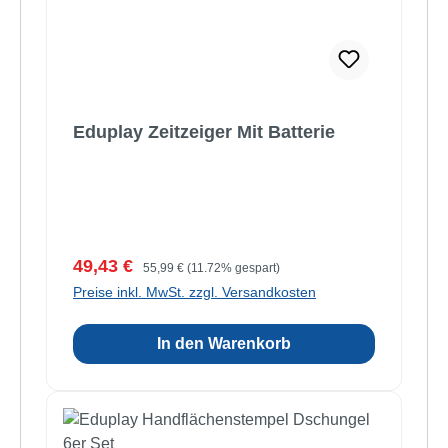
Eduplay Zeitzeiger Mit Batterie
Verkaufspreis:
Regulärer Preis:
49,43 €
55,99 €
(11.72% gespart)
Preise inkl. MwSt. zzgl. Versandkosten
In den Warenkorb