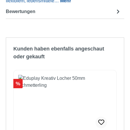
flexiblem, lebensmittele…
Mehr
Bewertungen
Produktgalerie überspringen
Kunden haben ebenfalls angeschaut
oder gekauft
Rabatt
%