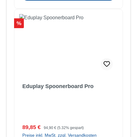
Rabatt
%
Eduplay Spoonerboard Pro
Verkaufspreis:
Regulärer Preis:
89,85 €
94,90 €
(5.32% gespart)
Preise inkl. MwSt. zzgl. Versandkosten