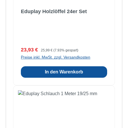
Eduplay Holzlöffel 24er Set
Verkaufspreis:
Regulärer Preis:
23,93 €
25,99 €
(7.93% gespart)
Preise inkl. MwSt. zzgl. Versandkosten
In den Warenkorb