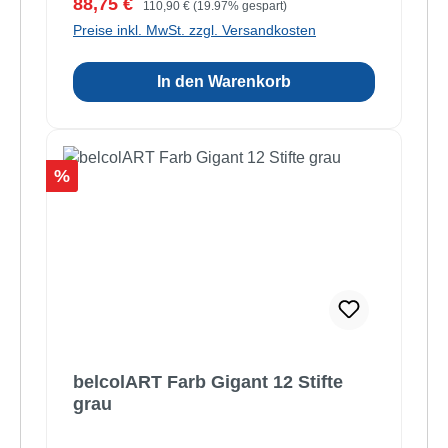
Verkaufspreis:
Regulärer Preis:
88,75 €
110,90 €
(19.97% gespart)
Preise inkl. MwSt. zzgl. Versandkosten
In den Warenkorb
Rabatt
%
belcolART Farb Gigant 12 Stifte
grau