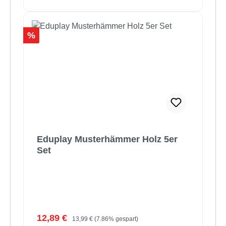
Rabatt
%
Eduplay Musterhämmer Holz 5er
Set
Verkaufspreis:
Regulärer Preis:
12,89 €
13,99 €
(7.86% gespart)