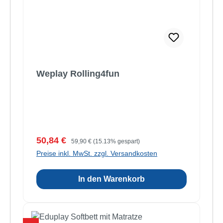
Weplay Rolling4fun
Verkaufspreis:
Regulärer Preis:
50,84 €
59,90 €
(15.13% gespart)
Preise inkl. MwSt. zzgl. Versandkosten
In den Warenkorb