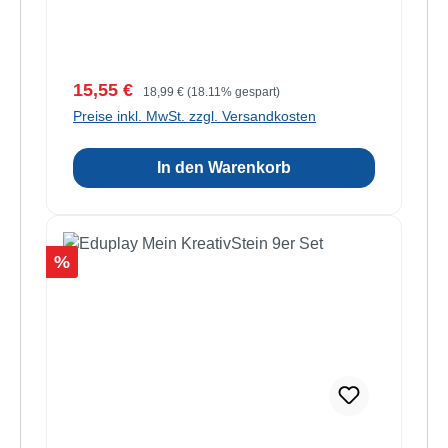
Verkaufspreis:
Regulärer Preis:
15,55 €
18,99 €
(18.11% gespart)
Preise inkl. MwSt. zzgl. Versandkosten
In den Warenkorb
Rabatt
%