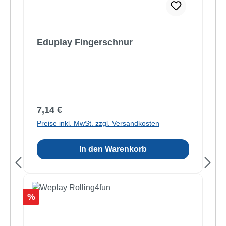
Eduplay Fingerschnur
Regulärer Preis:
7,14 €
Preise inkl. MwSt. zzgl. Versandkosten
In den Warenkorb
Rabatt
%