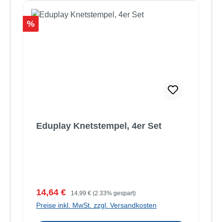
Rabatt
%
Eduplay Knetstempel, 4er Set
Verkaufspreis:
Regulärer Preis:
14,64 €
14,99 €
(2.33% gespart)
Preise inkl. MwSt. zzgl. Versandkosten