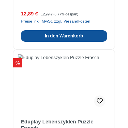
Verkaufspreis:
Regulärer Preis:
12,89 €
12,99 €
(0.77% gespart)
Preise inkl. MwSt. zzgl. Versandkosten
In den Warenkorb
Rabatt
%
Eduplay Lebenszyklen Puzzle