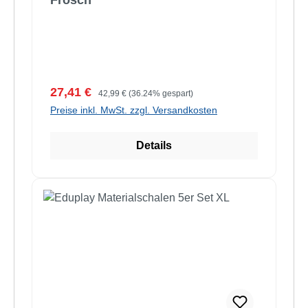
Frosch
Verkaufspreis:
Regulärer Preis:
27,41 €
42,99 €
(36.24% gespart)
Preise inkl. MwSt. zzgl. Versandkosten
Details