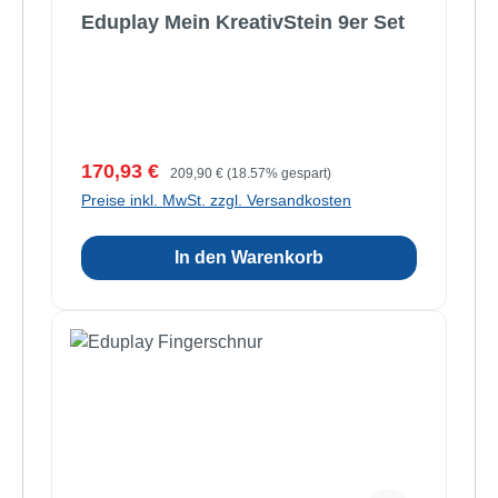
Eduplay Mein KreativStein 9er Set
Verkaufspreis:
Regulärer Preis:
170,93 €
209,90 €
(18.57% gespart)
Preise inkl. MwSt. zzgl. Versandkosten
In den Warenkorb