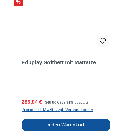
Rabatt
%
Eduplay Softbett mit Matratze
Verkaufspreis:
Regulärer Preis:
285,84 €
349,90 €
(18.31% gespart)
Preise inkl. MwSt. zzgl. Versandkosten
In den Warenkorb