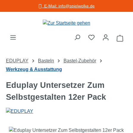
E-Mail: info@spielwolke.de
Zum Hauptinhalt springen
Warenko
EDUPLAY
Basteln
Bastel-Zubehör
Werkzeug & Ausstattung
Eduplay Untersetzer Zum
Selbstgestalten 12er Pack
Bildergalerie überspringen