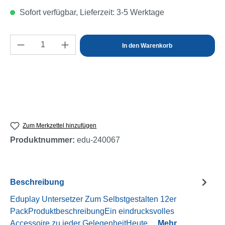
Sofort verfügbar, Lieferzeit: 3-5 Werktage
Produkt Anzahl: Gib den gewünschten Wert e
In den Warenkorb
Zum Merkzettel hinzufügen
Produktnummer:
edu-240067
Beschreibung
Eduplay Untersetzer Zum Selbstgestalten 12er
PackProduktbeschreibungEin eindrucksvolles
Accessoire zu jeder GelegenheitHeute…
Mehr