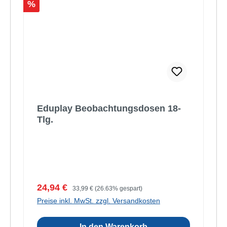
Rabatt
%
Eduplay Beobachtungsdosen 18-
Tlg.
Verkaufspreis:
Regulärer Preis:
24,94 €
33,99 €
(26.63% gespart)
Preise inkl. MwSt. zzgl. Versandkosten
In den Warenkorb