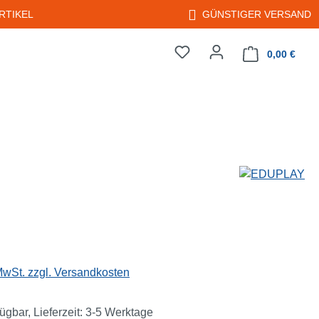
RTIKEL
GÜNSTIGER VERSAND
0,00 €
Warenkorb enth
eis:
 MwSt. zzgl. Versandkosten
ügbar, Lieferzeit: 3-5 Werktage