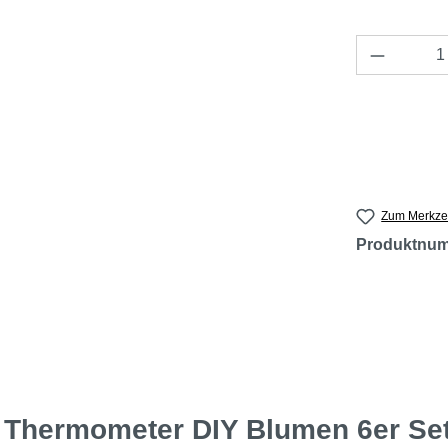
Produkt 
Zum Merkzet
Produktnu
 Thermometer DIY Blumen 6er Se