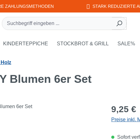
RE ZAHLUNGSMETHODEN
STARK REDUZIERTE A
rie EDUPLAY
own der Kategorie WEPLAY
KINDERTEPPICHE
STOCKBROT & GRILL
SALE%
 Holz
Y Blumen 6er Set
Regulärer Pr
9,25 €
Preise inkl.
Sofort verf