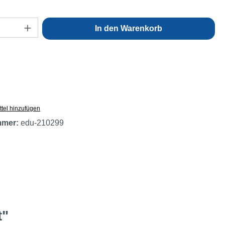
Anzahl: Gib den gewünschten Wert ein oder
In den Warenkorb
tel hinzufügen
mmer:
edu-210299
t"