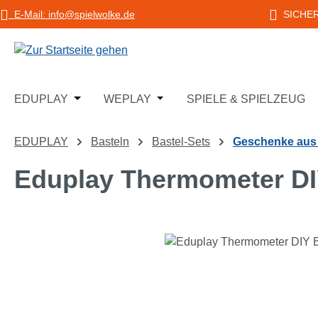
E-Mail: info@spielwolke.de
SICHE
m Hauptinhalt springen
Zur Suche springen
Zur Hauptnavigation springen
Öffne oder Schließe das Dropdown der Katego
Öffne oder Schließe das Dropd
EDUPLAY
WEPLAY
SPIELE & SPIELZEUG
EDUPLAY
Basteln
Bastel-Sets
Geschenke aus
Eduplay Thermometer DI
Bildergalerie überspringen