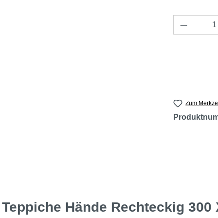
Produkt 
Zum Merkzet
Produktnu
 Teppiche Hände Rechteckig 300