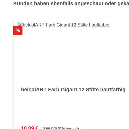
Produktgalerie überspringen
Kunden haben ebenfalls angeschaut oder geka
Rabatt
%
belcolART Farb Gigant 12 Stifte hautfarbig
Verkaufspreis:
Regulärer Preis:
18,89 €
18,99 €
(0.53% gespart)