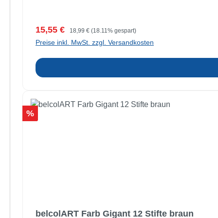
Verkaufspreis:
Regulärer Preis:
15,55 €
18,99 €
(18.11% gespart)
Preise inkl. MwSt. zzgl. Versandkosten
Rabatt
%
belcolART Farb Gigant 12 Stifte braun