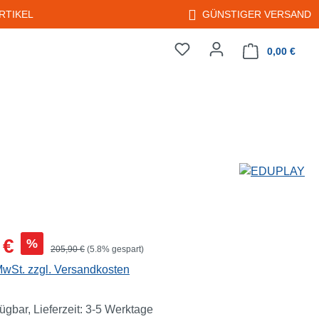
RTIKEL
GÜNSTIGER VERSAND
0,00 €
Warenkorb enth
s:
 €
%
Regulärer Preis:
205,90 €
(5.8% gespart)
 MwSt. zzgl. Versandkosten
ügbar, Lieferzeit: 3-5 Werktage