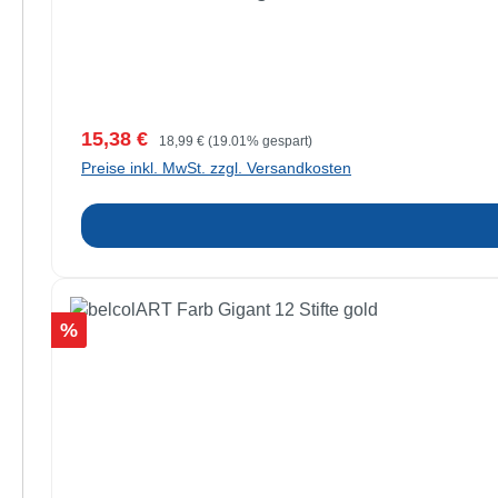
Verkaufspreis:
Regulärer Preis:
15,38 €
18,99 €
(19.01% gespart)
Preise inkl. MwSt. zzgl. Versandkosten
Rabatt
%