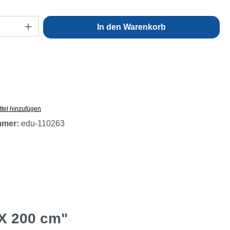
Anzahl: Gib den gewünschten Wert ein oder
In den Warenkorb
tel hinzufügen
mmer:
edu-110263
 X 200 cm"