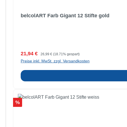
belcolART Farb Gigant 12 Stifte gold
Verkaufspreis:
Regulärer Preis:
21,94 €
26,99 €
(18.71% gespart)
Preise inkl. MwSt. zzgl. Versandkosten
Rabatt
%