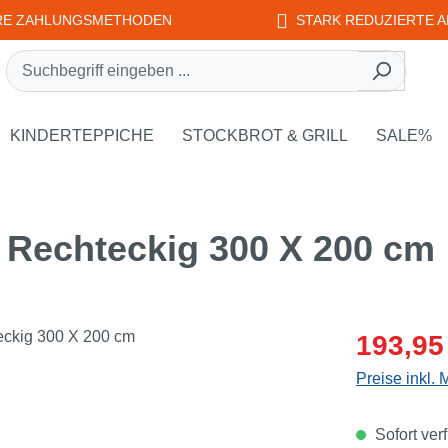
RE ZAHLUNGSMETHODEN
STARK REDUZIERTE A
rie EDUPLAY
own der Kategorie WEPLAY
KINDERTEPPICHE
STOCKBROT & GRILL
SALE%
 Rechteckig 300 X 200 cm
Verkaufsprei
193,95
Preise inkl.
Sofort verf