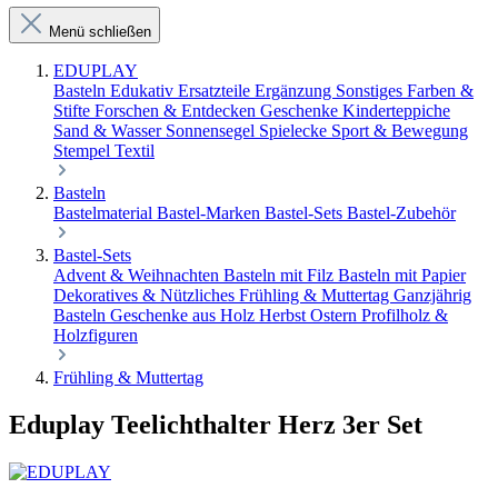
Menü schließen
EDUPLAY
Basteln
Edukativ
Ersatzteile Ergänzung Sonstiges
Farben &
Stifte
Forschen & Entdecken
Geschenke
Kinderteppiche
Sand & Wasser
Sonnensegel
Spielecke
Sport & Bewegung
Stempel
Textil
Basteln
Bastelmaterial
Bastel-Marken
Bastel-Sets
Bastel-Zubehör
Bastel-Sets
Advent & Weihnachten
Basteln mit Filz
Basteln mit Papier
Dekoratives & Nützliches
Frühling & Muttertag
Ganzjährig
Basteln
Geschenke aus Holz
Herbst
Ostern
Profilholz &
Holzfiguren
Frühling & Muttertag
Eduplay Teelichthalter Herz 3er Set