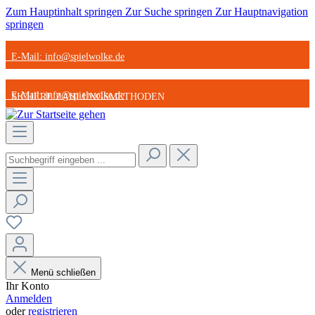
Zum Hauptinhalt springen
Zur Suche springen
Zur Hauptnavigation
springen
E-Mail: info@spielwolke.de
E-Mail: info@spielwolke.de
SICHERE ZAHLUNGSMETHODEN
SICHERE ZAHLUNGSMETHODEN
STARK REDUZIERTE ARTIKEL
STARK REDUZIERTE ARTIKEL
GÜNSTIGER VERSAND
GÜNSTIGER VERSAND
Menü schließen
Ihr Konto
Anmelden
oder
registrieren