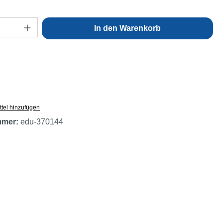
Anzahl: Gib den gewünschten Wert ein oder
In den Warenkorb
tel hinzufügen
mmer:
edu-370144