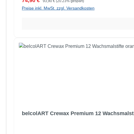
Verkaufspreis:
74,90 €
93,90 €
(20.23% gespart)
Preise inkl. MwSt. zzgl. Versandkosten
belcolART Crewax Premium 12 Wachsmalsti