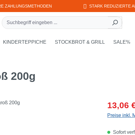
RE ZAHLUNGSMETHODEN
STARK REDUZIERTE A
rie EDUPLAY
own der Kategorie WEPLAY
KINDERTEPPICHE
STOCKBROT & GRILL
SALE%
oß 200g
Verkaufsprei
13,06 
Preise inkl.
Sofort verf