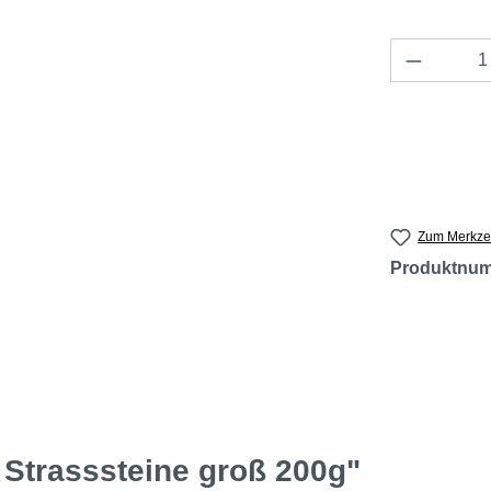
Produkt 
Zum Merkzet
Produktnu
 Strasssteine groß 200g"