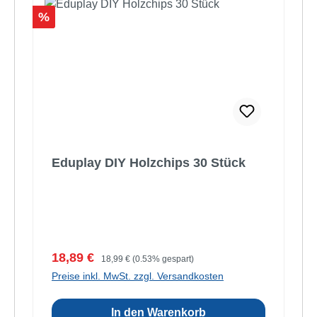
Rabatt
%
Eduplay DIY Holzchips 30 Stück
Verkaufspreis:
Regulärer Preis:
18,89 €
18,99 €
(0.53% gespart)
Preise inkl. MwSt. zzgl. Versandkosten
In den Warenkorb