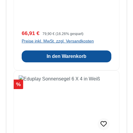
Verkaufspreis:
Regulärer Preis:
66,91 €
79,90 €
(16.26% gespart)
Preise inkl. MwSt. zzgl. Versandkosten
In den Warenkorb
Rabatt
%