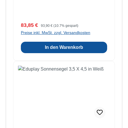
Verkaufspreis:
Regulärer Preis:
83,85 €
93,90 €
(10.7% gespart)
Preise inkl. MwSt. zzgl. Versandkosten
In den Warenkorb