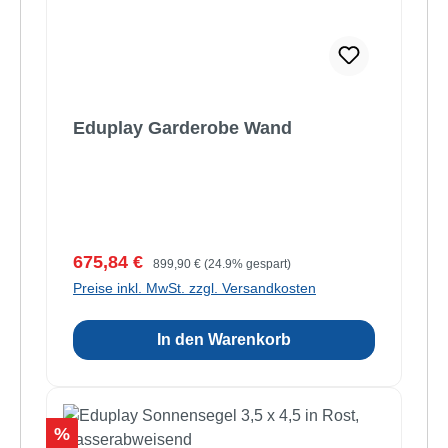
Eduplay Garderobe Wand
Verkaufspreis:
Regulärer Preis:
675,84 €
899,90 €
(24.9% gespart)
Preise inkl. MwSt. zzgl. Versandkosten
In den Warenkorb
Rabatt
%