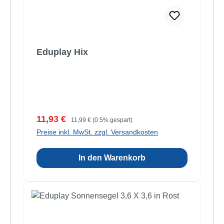
Eduplay Hix
Verkaufspreis:
Regulärer Preis:
11,93 €
11,99 €
(0.5% gespart)
Preise inkl. MwSt. zzgl. Versandkosten
In den Warenkorb