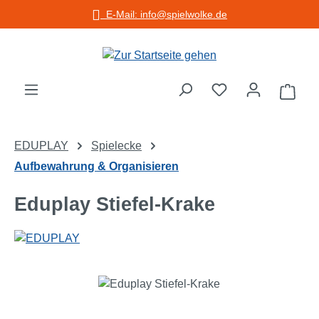
E-Mail: info@spielwolke.de
Zum Hauptinhalt springen
Warenko
EDUPLAY
Spielecke
Aufbewahrung & Organisieren
Eduplay Stiefel-Krake
Bildergalerie überspringen