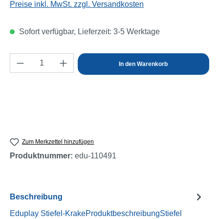
Preise inkl. MwSt. zzgl. Versandkosten
Sofort verfügbar, Lieferzeit: 3-5 Werktage
Produkt Anzahl: Gib den gewünschten Wert e
In den Warenkorb
Zum Merkzettel hinzufügen
Produktnummer:
edu-110491
Beschreibung
Eduplay Stiefel-KrakeProduktbeschreibungStiefel