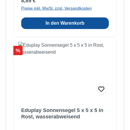
Regulärer Preis:
8,89 €
Preise inkl. MwSt. zzgl. Versandkosten
In den Warenkorb
Rabatt
%
Eduplay Sonnensegel 5 x 5 x 5 in
Rost, wasserabweisend