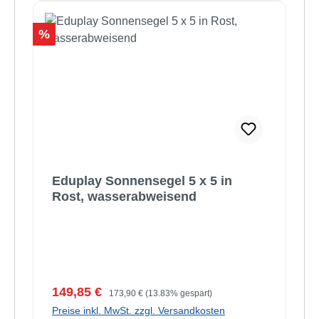
Rabatt
%
Eduplay Sonnensegel 5 x 5 in
Rost, wasserabweisend
Verkaufspreis:
Regulärer Preis:
149,85 €
173,90 €
(13.83% gespart)
Preise inkl. MwSt. zzgl. Versandkosten