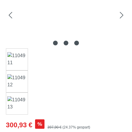
Verkaufspreis:
%
300,93 €
Regulärer Preis:
397,90 €
(24.37% gespart)