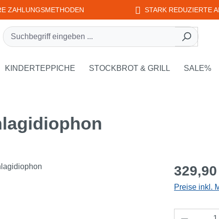
RE ZAHLUNGSMETHODEN
STARK REDUZIERTE A
rie EDUPLAY
own der Kategorie WEPLAY
KINDERTEPPICHE
STOCKBROT & GRILL
SALE%
lagidiophon
Regulärer Pr
329,90
Preise inkl.
Produkt 