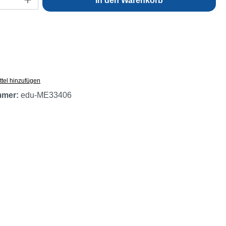
In den Warenkorb
tel hinzufügen
mmer:
edu-ME33406