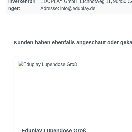
Inverkehrbri
EDUPLAY GmbH, Eichhofweg 11, 96450 Cob
nger:
Adresse: Info@eduplay.de
Produktgalerie überspringen
Kunden haben ebenfalls angeschaut oder geka
Eduplay Lupendose Groß