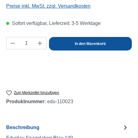
Preise inkl. MwSt. zzgl. Versandkosten
Sofort verfügbar, Lieferzeit: 3-5 Werktage
Produkt Anzahl: Gib den gewünschten Wert e
In den Warenkorb
Zum Merkzettel hinzufügen
Produktnummer:
edu-110023
Beschreibung
Eduplay Spannlaken Blau 140