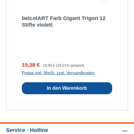
belcolART Farb Gigant Trigon 12
Stifte violett
Verkaufspreis:
Regulärer Preis:
15,38 €
18,99 €
(19.01% gespart)
Preise inkl. MwSt. zzgl. Versandkosten
In den Warenkorb
Service - Hotline