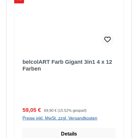
belcolART Farb Gigant 3in1 4 x 12
Farben
Verkaufspreis:
Regulärer Preis:
59,05 €
69,90 €
(15.52% gespart)
Preise inkl. MwSt. zzgl. Versandkosten
Details