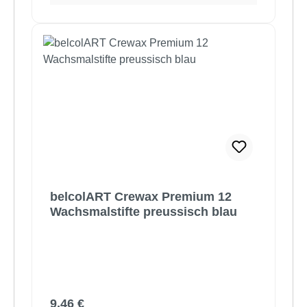
belcolART Crewax Premium 12
Wachsmalstifte preussisch blau
Regulärer Preis:
9,46 €