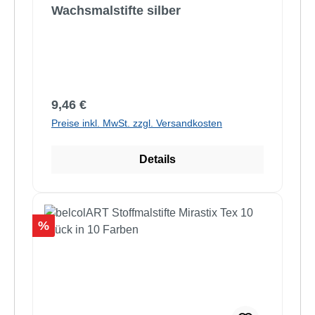
Wachsmalstifte silber
Regulärer Preis:
9,46 €
Preise inkl. MwSt. zzgl. Versandkosten
Details
Rabatt
%