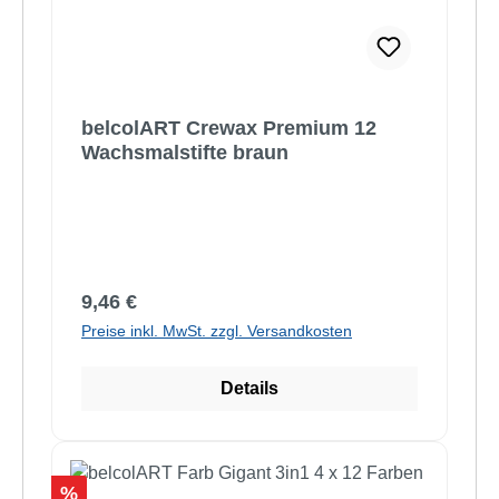
belcolART Crewax Premium 12
Wachsmalstifte braun
Regulärer Preis:
9,46 €
Preise inkl. MwSt. zzgl. Versandkosten
Details
Rabatt
%