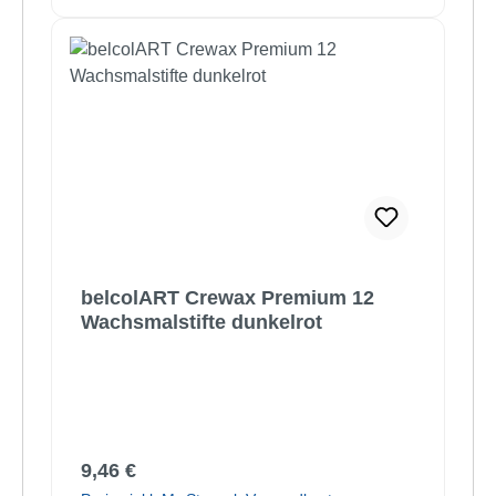
belcolART Crewax Premium 12
Wachsmalstifte dunkelrot
Regulärer Preis:
9,46 €