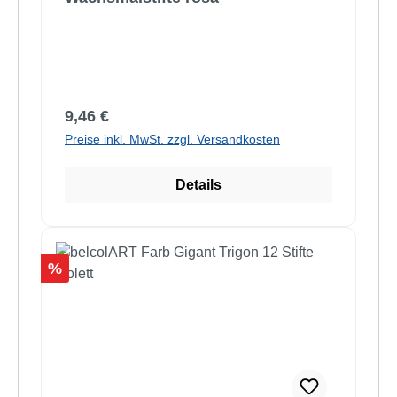
Regulärer Preis:
9,46 €
Preise inkl. MwSt. zzgl. Versandkosten
Details
Rabatt
%