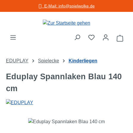
E-Mail: info@spielwolke.de
Zum Hauptinhalt springen
Warenko
EDUPLAY
Spielecke
Kinderliegen
Eduplay Spannlaken Blau 140
cm
Bildergalerie überspringen