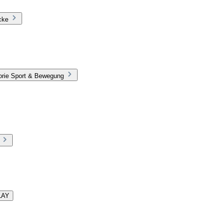
cke
orie Sport & Bewegung
LAY