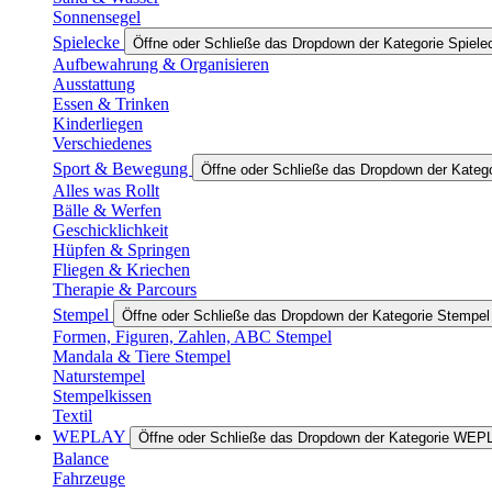
Sonnensegel
Spielecke
Öffne oder Schließe das Dropdown der Kategorie Spiele
Aufbewahrung & Organisieren
Ausstattung
Essen & Trinken
Kinderliegen
Verschiedenes
Sport & Bewegung
Öffne oder Schließe das Dropdown der Kateg
Alles was Rollt
Bälle & Werfen
Geschicklichkeit
Hüpfen & Springen
Fliegen & Kriechen
Therapie & Parcours
Stempel
Öffne oder Schließe das Dropdown der Kategorie Stempel
Formen, Figuren, Zahlen, ABC Stempel
Mandala & Tiere Stempel
Naturstempel
Stempelkissen
Textil
WEPLAY
Öffne oder Schließe das Dropdown der Kategorie WEP
Balance
Fahrzeuge