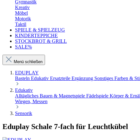
Gymnastik
Kreativ
Möbel
Motorik
Taktil
SPIELE & SPIELZEUG
KINDERTEPPICHE
STOCKBROT & GRILL
SALE%
Menü schließen
EDUPLAY
Basteln
Edukativ
Ersatzteile Ergänzung Sonstiges
Farben & Sti
Edukativ
Alltägliches
Bauen & Magnetspiele
Fädelspiele
Körper & Ern
Wiegen, Messen
Sensorik
Eduplay Schale 7-fach für Leuchtkübel