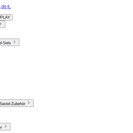
,00 €.
DUPLAY
el-Sets
Bastel-Zubehör
iv