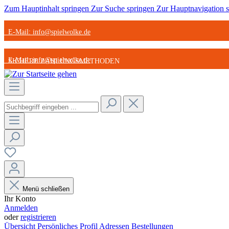
Zum Hauptinhalt springen
Zur Suche springen
Zur Hauptnavigation 
E-Mail: info@spielwolke.de
E-Mail: info@spielwolke.de
SICHERE ZAHLUNGSMETHODEN
SICHERE ZAHLUNGSMETHODEN
STARK REDUZIERTE ARTIKEL
STARK REDUZIERTE ARTIKEL
GÜNSTIGER VERSAND
GÜNSTIGER VERSAND
Menü schließen
Ihr Konto
Anmelden
oder
registrieren
Übersicht
Persönliches Profil
Adressen
Bestellungen