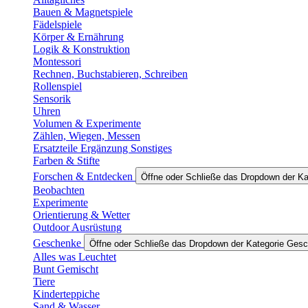
Bauen & Magnetspiele
Fädelspiele
Körper & Ernährung
Logik & Konstruktion
Montessori
Rechnen, Buchstabieren, Schreiben
Rollenspiel
Sensorik
Uhren
Volumen & Experimente
Zählen, Wiegen, Messen
Ersatzteile Ergänzung Sonstiges
Farben & Stifte
Forschen & Entdecken
Öffne oder Schließe das Dropdown der K
Beobachten
Experimente
Orientierung & Wetter
Outdoor Ausrüstung
Geschenke
Öffne oder Schließe das Dropdown der Kategorie Ges
Alles was Leuchtet
Bunt Gemischt
Tiere
Kinderteppiche
Sand & Wasser