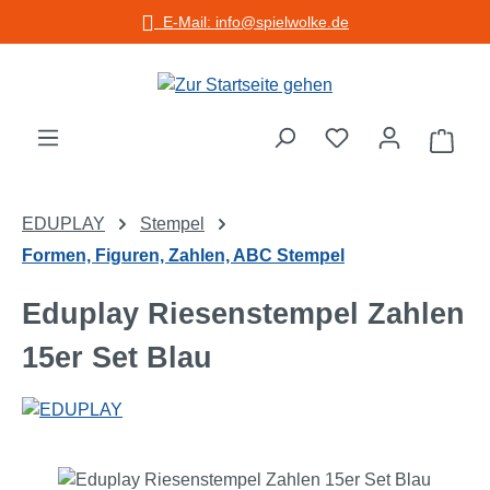
E-Mail: info@spielwolke.de
Zum Hauptinhalt springen
Warenko
EDUPLAY
Stempel
Formen, Figuren, Zahlen, ABC Stempel
Eduplay Riesenstempel Zahlen
15er Set Blau
Bildergalerie überspringen