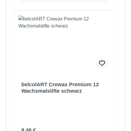
belcolART Crewax Premium 12
Wachsmalstifte schwarz
Regulärer Preis:
9,46 €