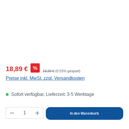
Verkaufspreis:
%
18,89 €
Regulärer Preis:
18,99 €
(0.53% gespart)
Preise inkl. MwSt. zzgl. Versandkosten
Sofort verfügbar, Lieferzeit: 3-5 Werktage
Produkt Anzahl: Gib den gewünschten Wert e
In den Warenkorb