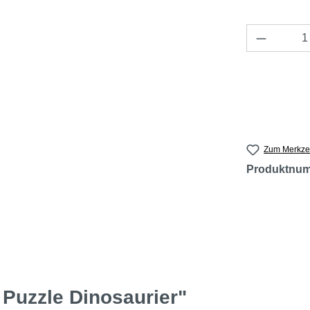
Produkt 
Zum Merkzet
Produktnu
Puzzle Dinosaurier"