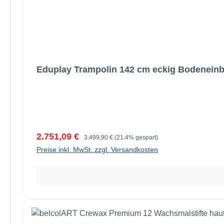
Eduplay Trampolin 142 cm eckig Bodenein
Verkaufspreis:
Regulärer Preis:
2.751,09 €
3.499,90 €
(21.4% gespart)
Preise inkl. MwSt. zzgl. Versandkosten