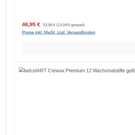
Verkaufspreis:
Regulärer Preis:
46,95 €
53,99 €
(13.04% gespart)
Preise inkl. MwSt. zzgl. Versandkosten