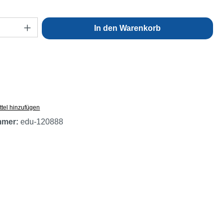
Anzahl: Gib den gewünschten Wert ein oder
In den Warenkorb
tel hinzufügen
mmer:
edu-120888