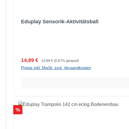
Eduplay Sensorik-Aktivitätsball
Verkaufspreis:
Regulärer Preis:
14,89 €
14,99 €
(0.67% gespart)
Preise inkl. MwSt. zzgl. Versandkosten
Rabatt
%