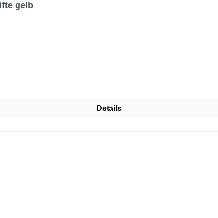
fte gelb
Details