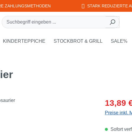
RE ZAHLUNGSMETHODEN
STARK REDUZIERTE A
rie EDUPLAY
own der Kategorie WEPLAY
KINDERTEPPICHE
STOCKBROT & GRILL
SALE%
ier
Verkaufsprei
13,89 
Preise inkl.
Sofort verf