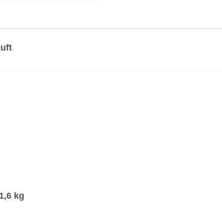
uft
1,6 kg