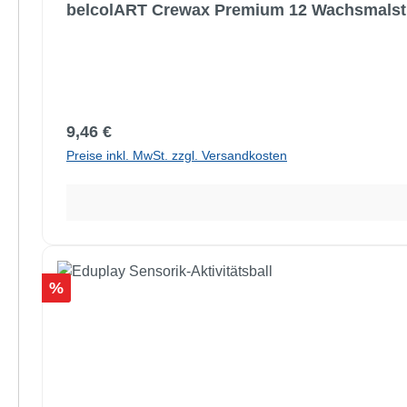
belcolART Crewax Premium 12 Wachsmalsti
Regulärer Preis:
9,46 €
Preise inkl. MwSt. zzgl. Versandkosten
Rabatt
%