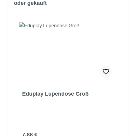
oder gekauft
Eduplay Lupendose Groß
Regulärer Preis:
7,88 €