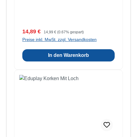
Verkaufspreis:
Regulärer Preis:
14,89 €
14,99 €
(0.67% gespart)
Preise inkl. MwSt. zzgl. Versandkosten
In den Warenkorb