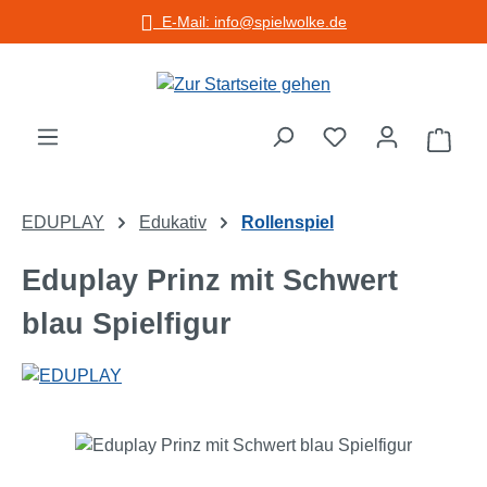
E-Mail: info@spielwolke.de
Zum Hauptinhalt springen
Warenko
EDUPLAY
Edukativ
Rollenspiel
Eduplay Prinz mit Schwert
blau Spielfigur
Bildergalerie überspringen