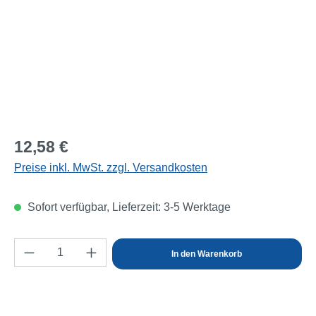
Regulärer Preis:
12,58 €
Preise inkl. MwSt. zzgl. Versandkosten
Sofort verfügbar, Lieferzeit: 3-5 Werktage
Produkt Anzahl: Gib den gewünschten Wert e
In den Warenkorb