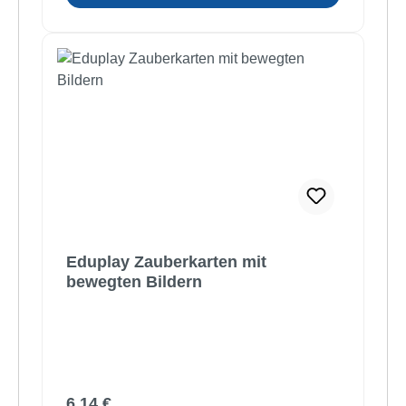
Eduplay Zauberkarten mit
bewegten Bildern
Regulärer Preis:
6,14 €