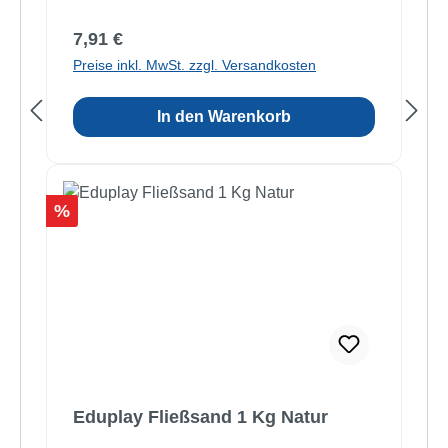
Regulärer Preis:
7,91 €
Preise inkl. MwSt. zzgl. Versandkosten
In den Warenkorb
Rabatt
%
Eduplay Fließsand 1 Kg Natur