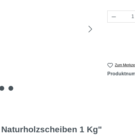
Produkt 
Zum Merkzet
Produktnu
 Naturholzscheiben 1 Kg"