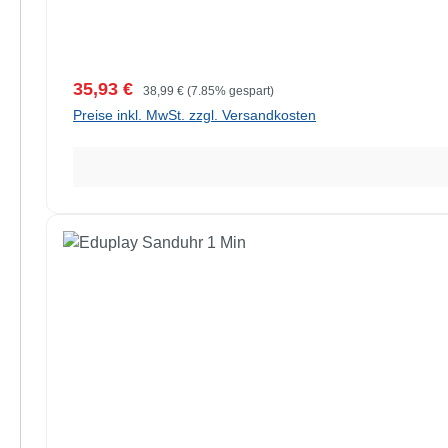
Verkaufspreis:
Regulärer Preis:
35,93 €
38,99 €
(7.85% gespart)
Preise inkl. MwSt. zzgl. Versandkosten