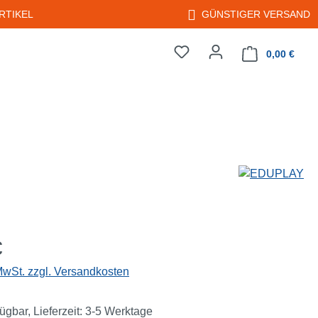
RTIKEL
GÜNSTIGER VERSAND
0,00 €
Warenkorb enth
eis:
€
 MwSt. zzgl. Versandkosten
ügbar, Lieferzeit: 3-5 Werktage