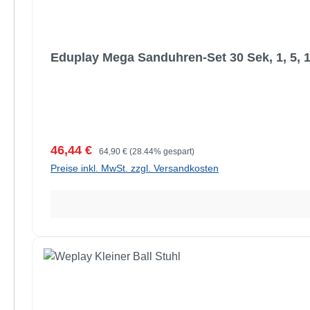
Eduplay Mega Sanduhren-Set 30 Sek, 1, 5, 1
Verkaufspreis:
Regulärer Preis:
46,44 €
64,90 €
(28.44% gespart)
Preise inkl. MwSt. zzgl. Versandkosten