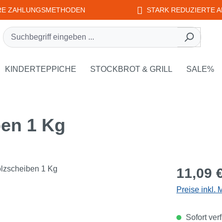
RE ZAHLUNGSMETHODEN
STARK REDUZIERTE A
rie EDUPLAY
own der Kategorie WEPLAY
KINDERTEPPICHE
STOCKBROT & GRILL
SALE%
ben 1 Kg
Regulärer Pr
11,09 
Preise inkl.
Sofort verf