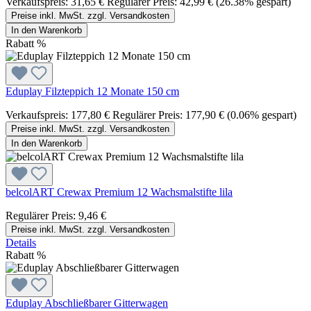
Verkaufspreis:
31,65 €
Regulärer Preis:
42,99 €
(26.38% gespart)
Preise inkl. MwSt. zzgl. Versandkosten
In den Warenkorb
Rabatt
%
Eduplay Filzteppich 12 Monate 150 cm
Verkaufspreis:
177,80 €
Regulärer Preis:
177,90 €
(0.06% gespart)
Preise inkl. MwSt. zzgl. Versandkosten
In den Warenkorb
belcolART Crewax Premium 12 Wachsmalstifte lila
Regulärer Preis:
9,46 €
Preise inkl. MwSt. zzgl. Versandkosten
Details
Rabatt
%
Eduplay Abschließbarer Gitterwagen