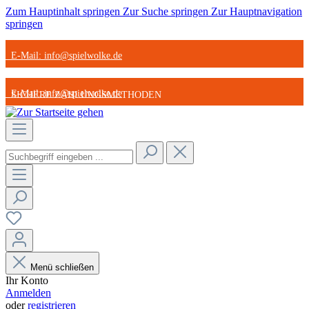
Zum Hauptinhalt springen
Zur Suche springen
Zur Hauptnavigation
springen
E-Mail: info@spielwolke.de
E-Mail: info@spielwolke.de
SICHERE ZAHLUNGSMETHODEN
SICHERE ZAHLUNGSMETHODEN
STARK REDUZIERTE ARTIKEL
STARK REDUZIERTE ARTIKEL
GÜNSTIGER VERSAND
GÜNSTIGER VERSAND
Menü schließen
Ihr Konto
Anmelden
oder
registrieren