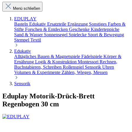
Menü schließen
EDUPLAY
Basteln
Edukativ
Ersatzteile Ergänzung Sonstiges
Farben &
Stifte
Forschen & Entdecken
Geschenke
Kinderteppiche
Sand & Wasser
Sonnensegel
Spielecke
Sport & Bewegung
Stempel
Textil
Edukativ
Alltägliches
Bauen & Magnetspiele
Fädelspiele
Körper &
Ernährung
Logik & Konstruktion
Montessori
Rechnen,
Buchstabieren, Schreiben
Rollenspiel
Sensorik
Uhren
Volumen & Experimente
Zählen, Wiegen, Messen
Sensorik
Eduplay Motorik-Drück-Brett
Regenbogen 30 cm