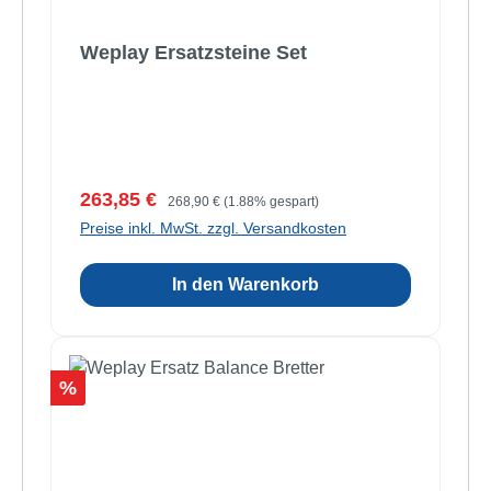
Weplay Ersatzsteine Set
Verkaufspreis:
Regulärer Preis:
263,85 €
268,90 €
(1.88% gespart)
Preise inkl. MwSt. zzgl. Versandkosten
In den Warenkorb
Rabatt
%