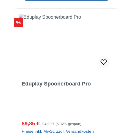
Rabatt
%
Eduplay Spoonerboard Pro
Verkaufspreis:
Regulärer Preis:
89,85 €
94,90 €
(5.32% gespart)
Preise inkl. MwSt. zzgl. Versandkosten