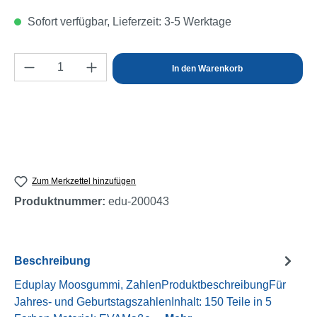
Sofort verfügbar, Lieferzeit: 3-5 Werktage
Produkt Anzahl: Gib den gewünschten Wert e
In den Warenkorb
Zum Merkzettel hinzufügen
Produktnummer:
edu-200043
Beschreibung
Eduplay Moosgummi, ZahlenProduktbeschreibungFür
Jahres- und GeburtstagszahlenInhalt: 150 Teile in 5