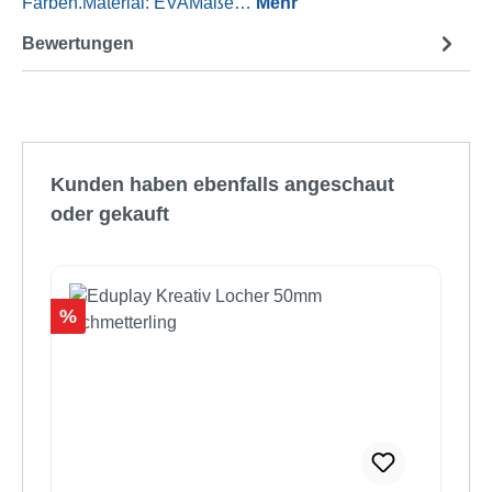
Farben.Material: EVAMaße…
Mehr
Bewertungen
Produktgalerie überspringen
Kunden haben ebenfalls angeschaut
oder gekauft
Rabatt
%