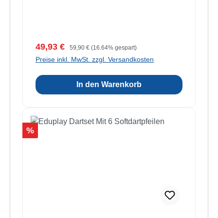
Verkaufspreis:
Regulärer Preis:
49,93 €
59,90 €
(16.64% gespart)
Preise inkl. MwSt. zzgl. Versandkosten
In den Warenkorb
Rabatt
%