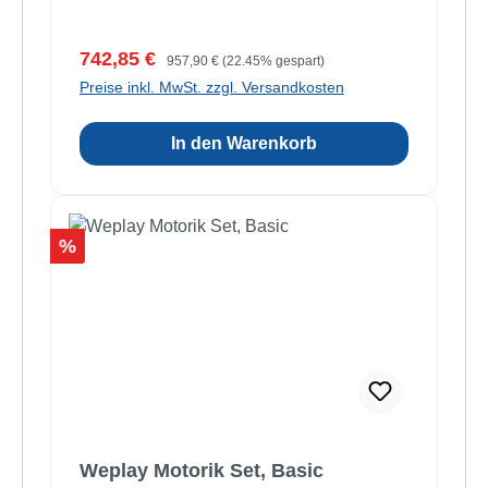
Verkaufspreis:
Regulärer Preis:
742,85 €
957,90 €
(22.45% gespart)
Preise inkl. MwSt. zzgl. Versandkosten
In den Warenkorb
Rabatt
%
Weplay Motorik Set, Basic