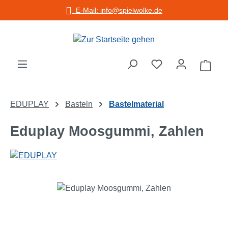
E-Mail: info@spielwolke.de
Zum Hauptinhalt springen
Warenko
EDUPLAY
Basteln
Bastelmaterial
Eduplay Moosgummi, Zahlen
Bildergalerie überspringen