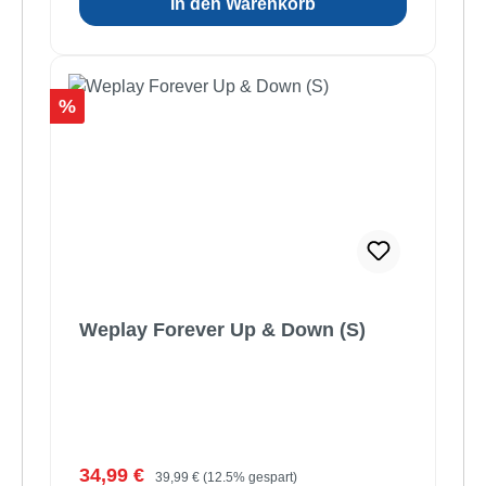
In den Warenkorb
Rabatt
%
Weplay Forever Up & Down (S)
Verkaufspreis:
Regulärer Preis:
34,99 €
39,99 €
(12.5% gespart)