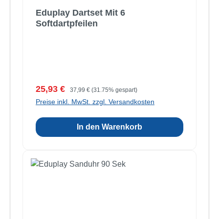
Eduplay Dartset Mit 6
Softdartpfeilen
Verkaufspreis:
Regulärer Preis:
25,93 €
37,99 €
(31.75% gespart)
Preise inkl. MwSt. zzgl. Versandkosten
In den Warenkorb