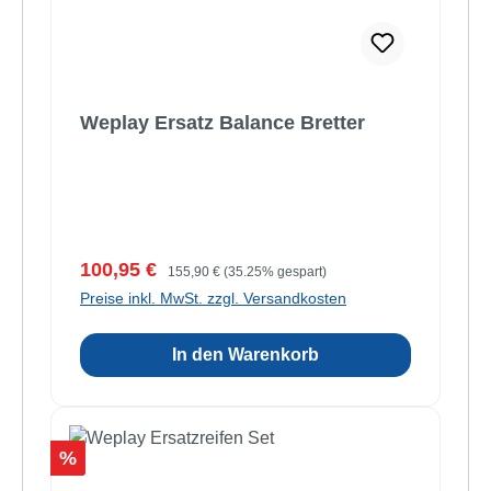
Weplay Ersatz Balance Bretter
Verkaufspreis:
Regulärer Preis:
100,95 €
155,90 €
(35.25% gespart)
Preise inkl. MwSt. zzgl. Versandkosten
In den Warenkorb
Rabatt
%