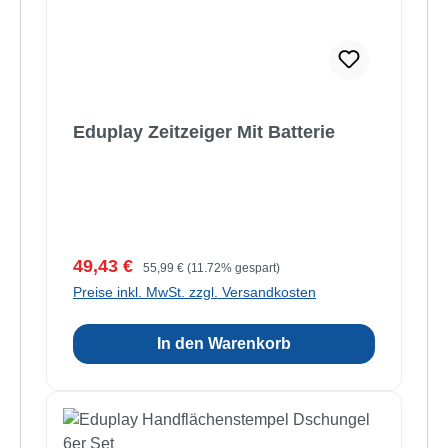
Eduplay Zeitzeiger Mit Batterie
Verkaufspreis:
Regulärer Preis:
49,43 €
55,99 €
(11.72% gespart)
Preise inkl. MwSt. zzgl. Versandkosten
In den Warenkorb