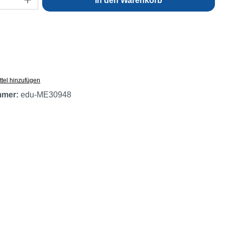
In den Warenkorb
tel hinzufügen
mmer:
edu-ME30948