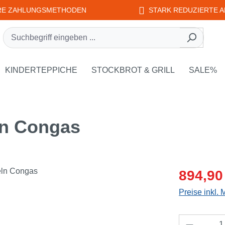
RE ZAHLUNGSMETHODEN
STARK REDUZIERTE A
rie EDUPLAY
own der Kategorie WEPLAY
KINDERTEPPICHE
STOCKBROT & GRILL
SALE%
ln Congas
Verkaufsprei
894,90
Preise inkl.
Produkt 