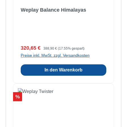
Weplay Balance Himalayas
Verkaufspreis:
Regulärer Preis:
320,65 €
388,90 €
(17.55% gespart)
Preise inkl. MwSt. zzgl. Versandkosten
In den Warenkorb
Rabatt
%