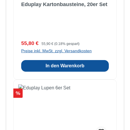
Eduplay Kartonbausteine, 20er Set
Verkaufspreis:
Regulärer Preis:
55,80 €
55,90 €
(0.18% gespart)
Preise inkl. MwSt. zzgl. Versandkosten
In den Warenkorb
Rabatt
%