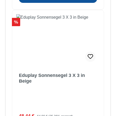
Rabatt
%
Eduplay Sonnensegel 3 X 3 in
Beige
Verkaufspreis:
Regulärer Preis:
48,44 €