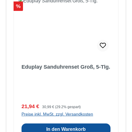
Rabatt
%
Eduplay Sanduhrenset Groß, 5-Tlg.
Verkaufspreis:
Regulärer Preis:
21,94 €
30,99 €
(29.2% gespart)
Preise inkl. MwSt. zzgl. Versandkosten
In den Warenkorb