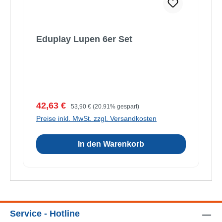
Eduplay Lupen 6er Set
Verkaufspreis:
Regulärer Preis:
42,63 €
53,90 €
(20.91% gespart)
Preise inkl. MwSt. zzgl. Versandkosten
In den Warenkorb
Service - Hotline