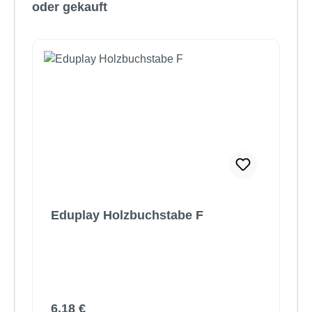
oder gekauft
Eduplay Holzbuchstabe F
Regulärer Preis:
6,18 €