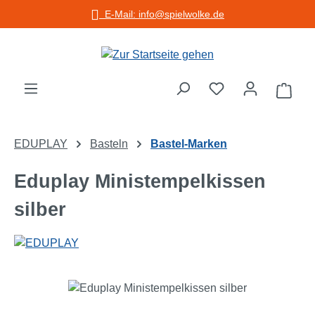
E-Mail: info@spielwolke.de
Zum Hauptinhalt springen
Warenko
EDUPLAY
Basteln
Bastel-Marken
Eduplay Ministempelkissen
silber
Bildergalerie überspringen