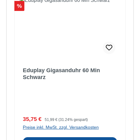
Rabatt
%
Eduplay Gigasanduhr 60 Min
Schwarz
Verkaufspreis:
Regulärer Preis:
35,75 €
51,99 €
(31.24% gespart)
Preise inkl. MwSt. zzgl. Versandkosten