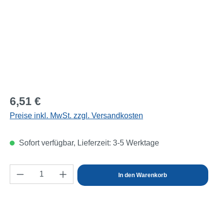
Regulärer Preis:
6,51 €
Preise inkl. MwSt. zzgl. Versandkosten
Sofort verfügbar, Lieferzeit: 3-5 Werktage
Produkt Anzahl: Gib den gewünschten Wert e
In den Warenkorb