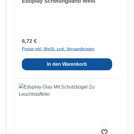
Eduplay Schwungband Weiß
Regulärer Preis:
6,72 €
Preise inkl. MwSt. zzgl. Versandkosten
In den Warenkorb