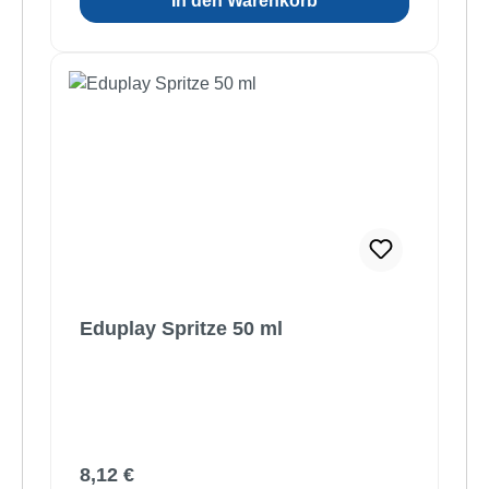
In den Warenkorb
Eduplay Spritze 50 ml
Regulärer Preis:
8,12 €