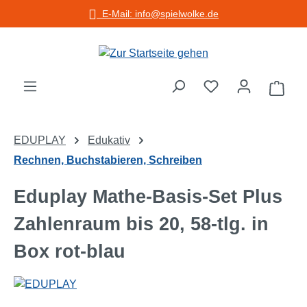
E-Mail: info@spielwolke.de
Zum Hauptinhalt springen
Warenko
EDUPLAY
Edukativ
Rechnen, Buchstabieren, Schreiben
Eduplay Mathe-Basis-Set Plus
Zahlenraum bis 20, 58-tlg. in
Box rot-blau