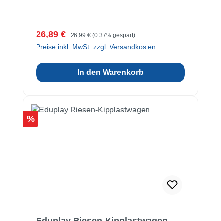
Verkaufspreis:
Regulärer Preis:
26,89 €
26,99 €
(0.37% gespart)
Preise inkl. MwSt. zzgl. Versandkosten
In den Warenkorb
Rabatt
%
Eduplay Riesen-Kipplastwagen