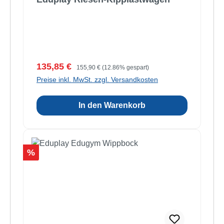
Verkaufspreis:
Regulärer Preis:
135,85 €
155,90 €
(12.86% gespart)
Preise inkl. MwSt. zzgl. Versandkosten
In den Warenkorb
Rabatt
%