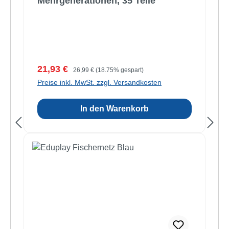
Mehrgenerationen, 35 Teile
Verkaufspreis:
Regulärer Preis:
21,93 €
26,99 €
(18.75% gespart)
Preise inkl. MwSt. zzgl. Versandkosten
In den Warenkorb