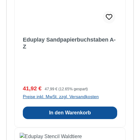
Eduplay Sandpapierbuchstaben A-
Z
Verkaufspreis:
Regulärer Preis:
41,92 €
47,99 €
(12.65% gespart)
Preise inkl. MwSt. zzgl. Versandkosten
In den Warenkorb