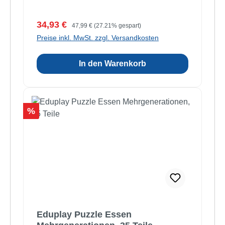
Verkaufspreis:
Regulärer Preis:
34,93 €
47,99 €
(27.21% gespart)
Preise inkl. MwSt. zzgl. Versandkosten
In den Warenkorb
Rabatt
%
Eduplay Puzzle Essen