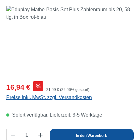
Bildergalerie überspringen
Verkaufspreis:
%
16,94 €
Regulärer Preis:
21,99 €
(22.96% gespart)
Preise inkl. MwSt. zzgl. Versandkosten
Sofort verfügbar, Lieferzeit: 3-5 Werktage
Produkt Anzahl: Gib den gewünschten Wert e
In den Warenkorb