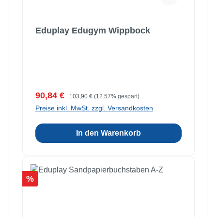
Eduplay Edugym Wippbock
Verkaufspreis:
Regulärer Preis:
90,84 €
103,90 €
(12.57% gespart)
Preise inkl. MwSt. zzgl. Versandkosten
In den Warenkorb
Rabatt
%