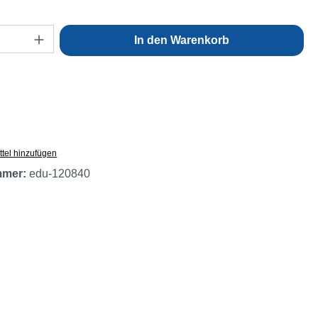
Anzahl: Gib den gewünschten Wert ein oder
In den Warenkorb
tel hinzufügen
mmer:
edu-120840