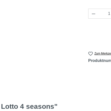
Produkt 
Zum Merkzet
Produktnu
 Lotto 4 seasons"