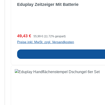
Eduplay Zeitzeiger Mit Batterie
Verkaufspreis:
Regulärer Preis:
49,43 €
55,99 €
(11.72% gespart)
Preise inkl. MwSt. zzgl. Versandkosten