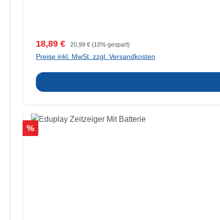
Verkaufspreis:
Regulärer Preis:
18,89 €
20,99 €
(10% gespart)
Preise inkl. MwSt. zzgl. Versandkosten
Rabatt
%