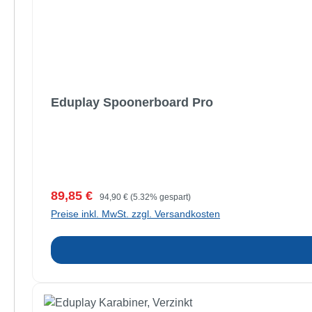
Eduplay Spoonerboard Pro
Verkaufspreis:
Regulärer Preis:
89,85 €
94,90 €
(5.32% gespart)
Preise inkl. MwSt. zzgl. Versandkosten