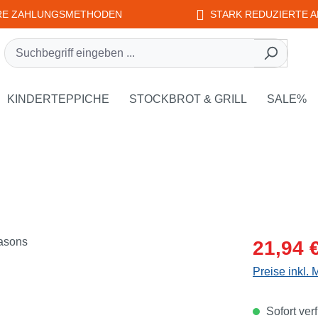
RE ZAHLUNGSMETHODEN
STARK REDUZIERTE A
rie EDUPLAY
own der Kategorie WEPLAY
KINDERTEPPICHE
STOCKBROT & GRILL
SALE%
Verkaufsprei
21,94 
Preise inkl.
Sofort verf