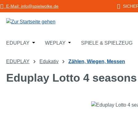
E-Mail: info@spielwolke.de
SICHE
m Hauptinhalt springen
Zur Suche springen
Zur Hauptnavigation springen
Öffne oder Schließe das Dropdown der Katego
Öffne oder Schließe das Dropd
EDUPLAY
WEPLAY
SPIELE & SPIELZEUG
EDUPLAY
Edukativ
Zählen, Wiegen, Messen
Eduplay Lotto 4 seasons
Bildergalerie überspringen