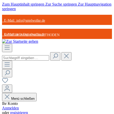
Zum Hauptinhalt springen
Zur Suche springen
Zur Hauptnavigation
springen
E-Mail: info@spielwolke.de
E-Mail: info@spielwolke.de
SICHERE ZAHLUNGSMETHODEN
SICHERE ZAHLUNGSMETHODEN
STARK REDUZIERTE ARTIKEL
STARK REDUZIERTE ARTIKEL
GÜNSTIGER VERSAND
GÜNSTIGER VERSAND
Menü schließen
Ihr Konto
Anmelden
oder
registrieren