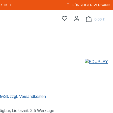
RTIKEL
GÜNSTIGER VERSAND
0,00 €
Warenkorb enth
eis:
 MwSt. zzgl. Versandkosten
ügbar, Lieferzeit: 3-5 Werktage