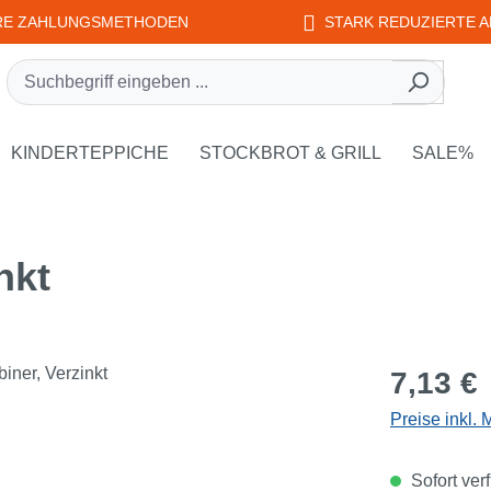
RE ZAHLUNGSMETHODEN
STARK REDUZIERTE A
rie EDUPLAY
own der Kategorie WEPLAY
KINDERTEPPICHE
STOCKBROT & GRILL
SALE%
nkt
Regulärer Pr
7,13 €
Preise inkl.
Sofort verf