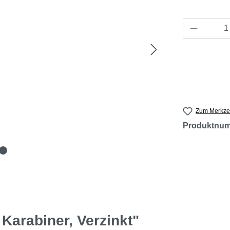
Produkt 
Zum Merkzet
Produktnu
Karabiner, Verzinkt"