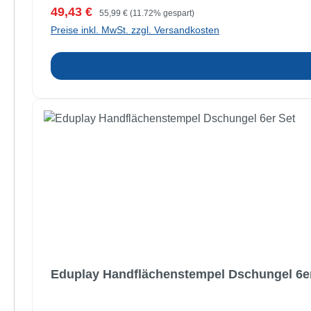
Verkaufspreis:
Regulärer Preis:
49,43 €
55,99 €
(11.72% gespart)
Preise inkl. MwSt. zzgl. Versandkosten
Eduplay Handflächenstempel Dschungel 6e