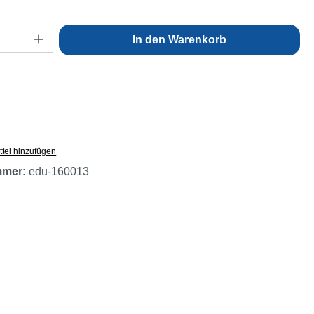
Anzahl: Gib den gewünschten Wert ein oder
In den Warenkorb
tel hinzufügen
mmer:
edu-160013