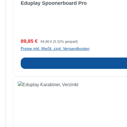
Eduplay Spoonerboard Pro
Verkaufspreis:
Regulärer Preis:
89,85 €
94,90 €
(5.32% gespart)
Preise inkl. MwSt. zzgl. Versandkosten