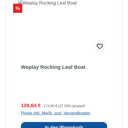
Rabatt
%
Weplay Rocking Leaf Boat
Verkaufspreis:
Regulärer Preis:
126,64 €
174,90 €
(27.59% gespart)
Preise inkl. MwSt. zzgl. Versandkosten
In den Warenkorb