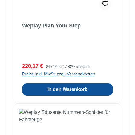
Weplay Plan Your Step
Verkaufspreis:
Regulärer Preis:
220,17 €
267,90 €
(17.82% gespart)
Preise inkl. MwSt. zzgl. Versandkosten
In den Warenkorb