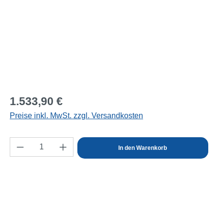
Regulärer Preis:
1.533,90 €
Preise inkl. MwSt. zzgl. Versandkosten
Produkt Anzahl: Gib den gewünschten Wert e
In den Warenkorb