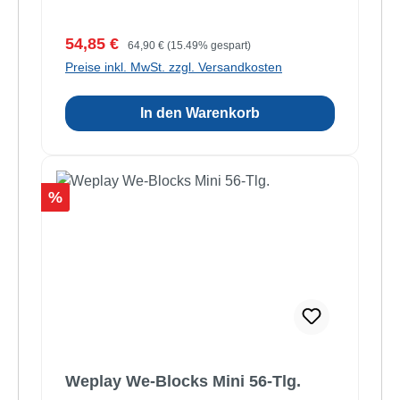
Verkaufspreis:
Regulärer Preis:
54,85 €
64,90 €
(15.49% gespart)
Preise inkl. MwSt. zzgl. Versandkosten
In den Warenkorb
Rabatt
%
Weplay We-Blocks Mini 56-Tlg.