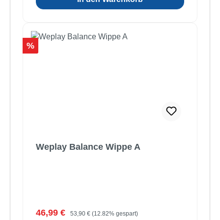
Rabatt
%
Weplay Balance Wippe A
Verkaufspreis:
Regulärer Preis:
46,99 €
53,90 €
(12.82% gespart)