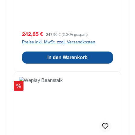
Verkaufspreis:
Regulärer Preis:
242,85 €
247,90 €
(2.04% gespart)
Preise inkl. MwSt. zzgl. Versandkosten
In den Warenkorb
Rabatt
%