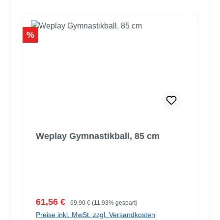
Rabatt
%
Weplay Gymnastikball, 85 cm
Verkaufspreis:
Regulärer Preis:
61,56 €
69,90 €
(11.93% gespart)
Preise inkl. MwSt. zzgl. Versandkosten