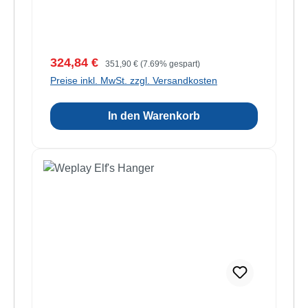
Verkaufspreis:
Regulärer Preis:
324,84 €
351,90 €
(7.69% gespart)
Preise inkl. MwSt. zzgl. Versandkosten
In den Warenkorb