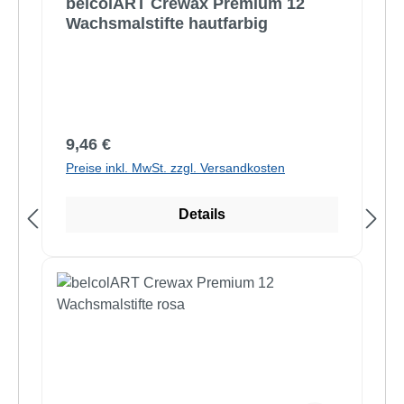
belcolART Crewax Premium 12
Wachsmalstifte hautfarbig
Regulärer Preis:
9,46 €
Preise inkl. MwSt. zzgl. Versandkosten
Details