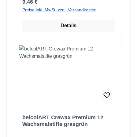
Regulärer Preis:
9,46 €
Preise inkl. MwSt. zzgl. Versandkosten
Details
belcolART Crewax Premium 12
Wachsmalstifte grasgrün