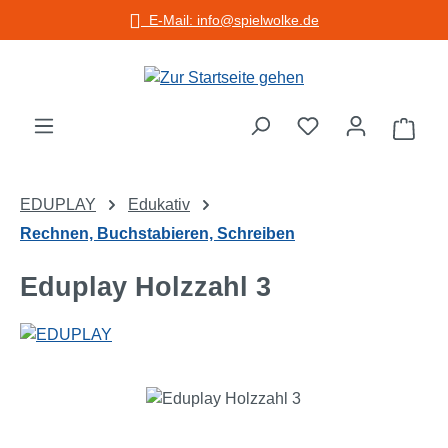
E-Mail: info@spielwolke.de
Zum Hauptinhalt springen
Warenko
EDUPLAY
Edukativ
Rechnen, Buchstabieren, Schreiben
Eduplay Holzzahl 3
Bildergalerie überspringen