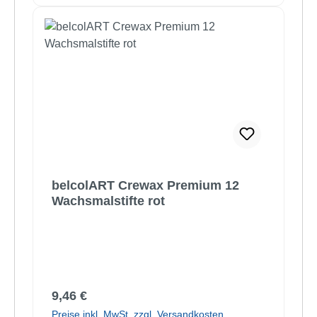
belcolART Crewax Premium 12
Wachsmalstifte rot
Regulärer Preis:
9,46 €
Preise inkl. MwSt. zzgl. Versandkosten