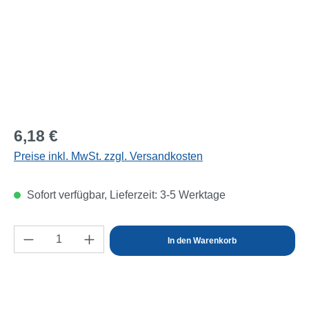
Regulärer Preis:
6,18 €
Preise inkl. MwSt. zzgl. Versandkosten
Sofort verfügbar, Lieferzeit: 3-5 Werktage
Produkt Anzahl: Gib den gewünschten Wert e
In den Warenkorb