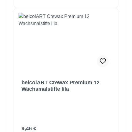
belcolART Crewax Premium 12
Wachsmalstifte lila
Regulärer Preis:
9,46 €