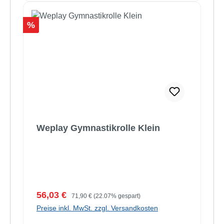
Rabatt
%
Weplay Gymnastikrolle Klein
Verkaufspreis:
Regulärer Preis:
56,03 €
71,90 €
(22.07% gespart)
Preise inkl. MwSt. zzgl. Versandkosten