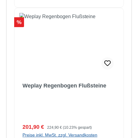
Rabatt
%
Weplay Regenbogen Flußsteine
Verkaufspreis:
Regulärer Preis:
201,90 €
224,90 €
(10.23% gespart)
Preise inkl. MwSt. zzgl. Versandkosten