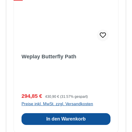
Weplay Butterfly Path
Verkaufspreis:
Regulärer Preis:
294,85 €
430,90 €
(31.57% gespart)
Preise inkl. MwSt. zzgl. Versandkosten
In den Warenkorb