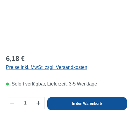
Regulärer Preis:
6,18 €
Preise inkl. MwSt. zzgl. Versandkosten
Sofort verfügbar, Lieferzeit: 3-5 Werktage
Produkt Anzahl: Gib den gewünschten Wert e
In den Warenkorb