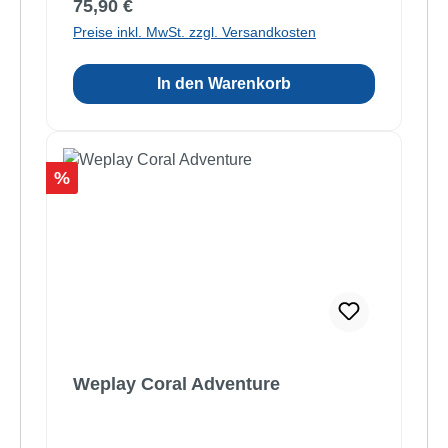
Regulärer Preis:
75,90 €
Preise inkl. MwSt. zzgl. Versandkosten
In den Warenkorb
Rabatt
%
Weplay Coral Adventure