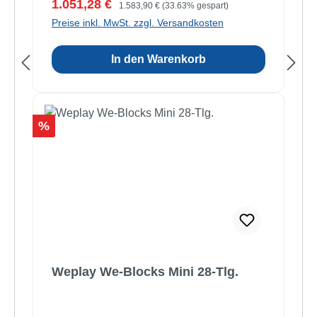
Verkaufspreis:
Regulärer Preis:
1.051,28 €
1.583,90 €
(33.63% gespart)
Preise inkl. MwSt. zzgl. Versandkosten
In den Warenkorb
Rabatt
%
Weplay We-Blocks Mini 28-Tlg.