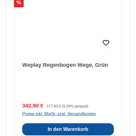
Rabatt
%
Weplay Regenbogen Wege, Grün
Verkaufspreis:
Regulärer Preis:
342,90 €
377,90 €
(9.26% gespart)
Preise inkl. MwSt. zzgl. Versandkosten
In den Warenkorb