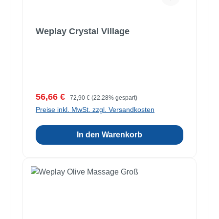
Weplay Crystal Village
Verkaufspreis:
Regulärer Preis:
56,66 €
72,90 €
(22.28% gespart)
Preise inkl. MwSt. zzgl. Versandkosten
In den Warenkorb