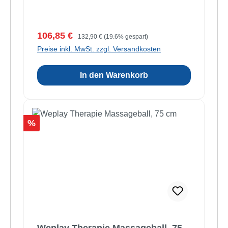
Verkaufspreis:
Regulärer Preis:
106,85 €
132,90 €
(19.6% gespart)
Preise inkl. MwSt. zzgl. Versandkosten
In den Warenkorb
Rabatt
%