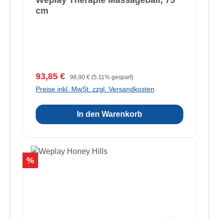
Weplay Therapie Massageball, 75
cm
Verkaufspreis:
Regulärer Preis:
93,85 €
98,90 €
(5.11% gespart)
Preise inkl. MwSt. zzgl. Versandkosten
In den Warenkorb
Rabatt
%