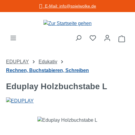
E-Mail: info@spielwolke.de
Zum Hauptinhalt springen
Warenko
EDUPLAY
Edukativ
Rechnen, Buchstabieren, Schreiben
Eduplay Holzbuchstabe L
Bildergalerie überspringen