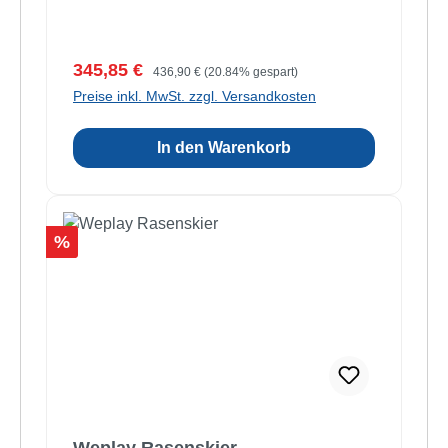
Verkaufspreis:
Regulärer Preis:
345,85 €
436,90 €
(20.84% gespart)
Preise inkl. MwSt. zzgl. Versandkosten
In den Warenkorb
Rabatt
%