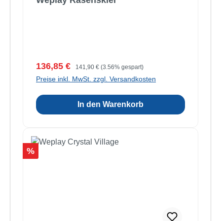
Weplay Rasenskier
Verkaufspreis:
Regulärer Preis:
136,85 €
141,90 €
(3.56% gespart)
Preise inkl. MwSt. zzgl. Versandkosten
In den Warenkorb
Rabatt
%