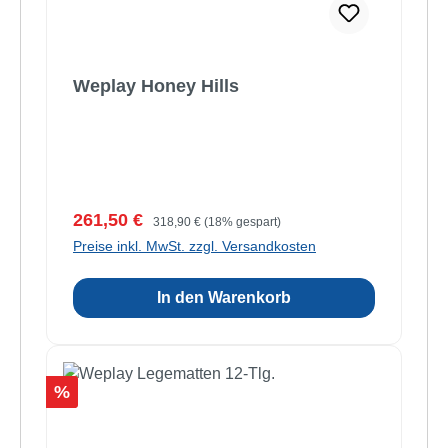
Weplay Honey Hills
Verkaufspreis:
Regulärer Preis:
261,50 €
318,90 €
(18% gespart)
Preise inkl. MwSt. zzgl. Versandkosten
In den Warenkorb
Rabatt
%