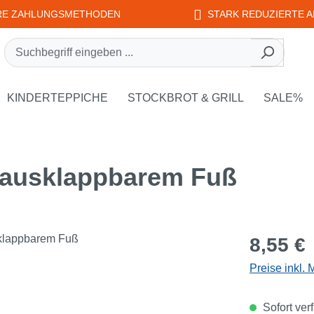
RE ZAHLUNGSMETHODEN
STARK REDUZIERTE A
rie EDUPLAY
own der Kategorie WEPLAY
KINDERTEPPICHE
STOCKBROT & GRILL
SALE%
 ausklappbarem Fuß
Regulärer Pr
8,55 €
Preise inkl.
Sofort verf