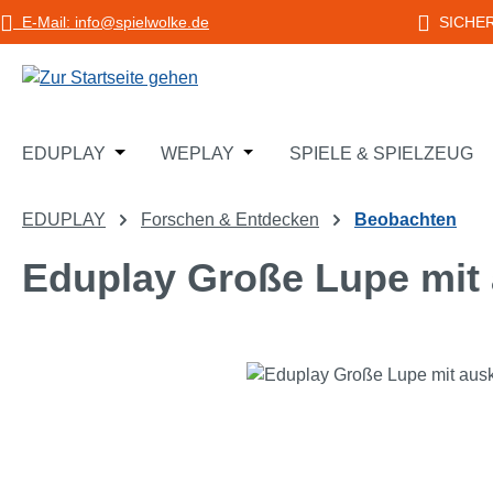
E-Mail: info@spielwolke.de
SICHE
m Hauptinhalt springen
Zur Suche springen
Zur Hauptnavigation springen
Öffne oder Schließe das Dropdown der Katego
Öffne oder Schließe das Dropd
EDUPLAY
WEPLAY
SPIELE & SPIELZEUG
EDUPLAY
Forschen & Entdecken
Beobachten
Eduplay Große Lupe mit
Bildergalerie überspringen