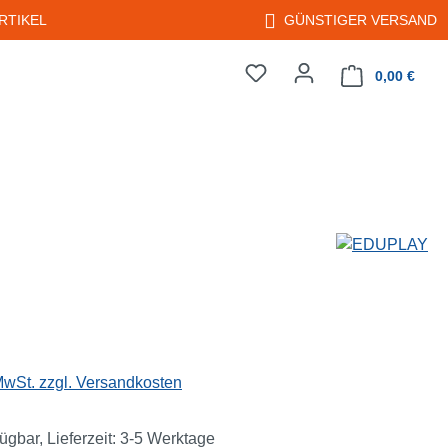
RTIKEL
GÜNSTIGER VERSAND
0,00 €
Warenkorb enth
eis:
 MwSt. zzgl. Versandkosten
ügbar, Lieferzeit: 3-5 Werktage