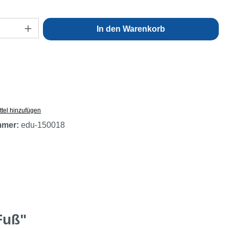
Anzahl: Gib den gewünschten Wert ein oder
In den Warenkorb
tel hinzufügen
mmer:
edu-150018
Fuß"