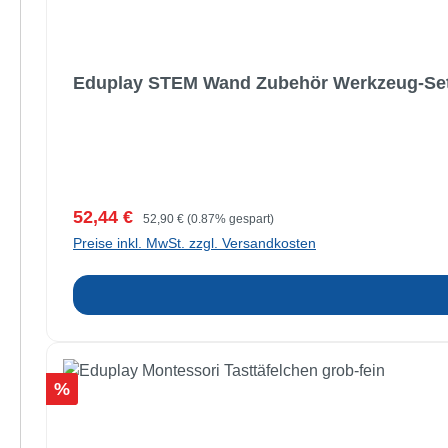
Eduplay STEM Wand Zubehör Werkzeug-Set 
Verkaufspreis:
Regulärer Preis:
52,44 €
52,90 €
(0.87% gespart)
Preise inkl. MwSt. zzgl. Versandkosten
Rabatt
%