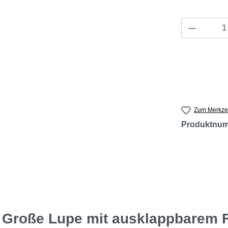
Produkt 
Zum Merkzet
Produktnu
 Große Lupe mit ausklappbarem 