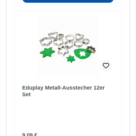
Eduplay Metall-Ausstecher 12er
Set
Regulärer Preis:
9,09 €