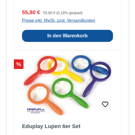
Verkaufspreis:
Regulärer Preis:
55,80 €
55,90 €
(0.18% gespart)
Preise inkl. MwSt. zzgl. Versandkosten
In den Warenkorb
Rabatt
%
Eduplay Lupen 6er Set