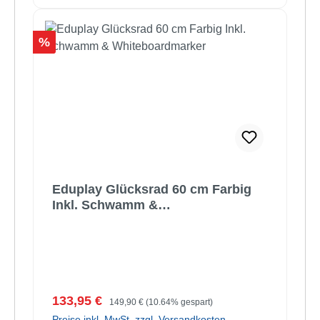
Rabatt
%
Eduplay Glücksrad 60 cm Farbig
Inkl. Schwamm &
Whiteboardmarker
Verkaufspreis:
Regulärer Preis:
133,95 €
149,90 €
(10.64% gespart)
Preise inkl. MwSt. zzgl. Versandkosten