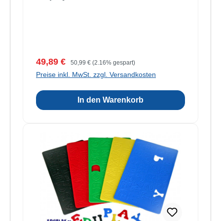
Verkaufspreis:
Regulärer Preis:
49,89 €
50,99 €
(2.16% gespart)
Preise inkl. MwSt. zzgl. Versandkosten
In den Warenkorb