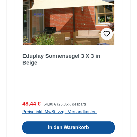
Eduplay Sonnensegel 3 X 3 in
Beige
Verkaufspreis:
Regulärer Preis:
48,44 €
64,90 €
(25.36% gespart)
Preise inkl. MwSt. zzgl. Versandkosten
In den Warenkorb