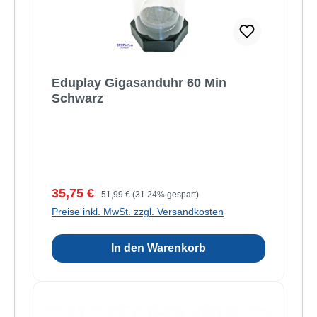
Eduplay Gigasanduhr 60 Min
Schwarz
Verkaufspreis:
Regulärer Preis:
35,75 €
51,99 €
(31.24% gespart)
Preise inkl. MwSt. zzgl. Versandkosten
In den Warenkorb