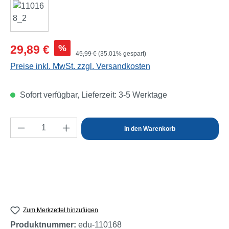
Verkaufspreis:
%
29,89 €
Regulärer Preis:
45,99 €
(35.01% gespart)
Preise inkl. MwSt. zzgl. Versandkosten
Sofort verfügbar, Lieferzeit: 3-5 Werktage
Produkt Anzahl: Gib den gewünschten Wert e
In den Warenkorb
Zum Merkzettel hinzufügen
Produktnummer:
edu-110168