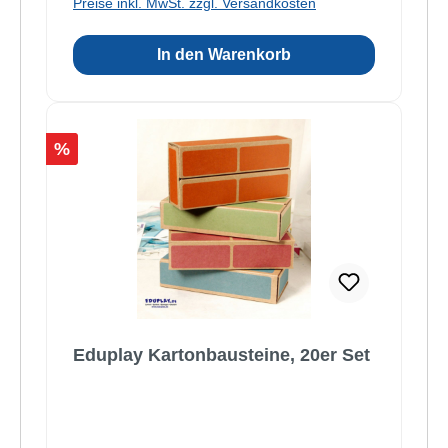
Preise inkl. MwSt. zzgl. Versandkosten
In den Warenkorb
Rabatt
%
Eduplay Kartonbausteine, 20er Set