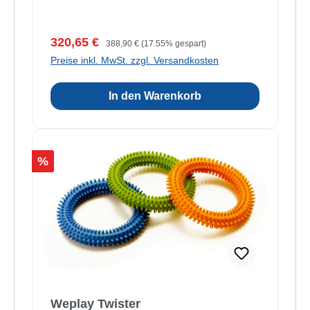
Verkaufspreis:
Regulärer Preis:
320,65 €
388,90 €
(17.55% gespart)
Preise inkl. MwSt. zzgl. Versandkosten
In den Warenkorb
Rabatt
%
Weplay Twister