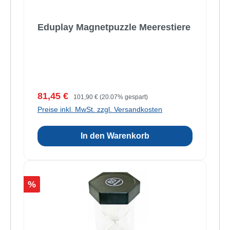
Eduplay Magnetpuzzle Meerestiere
Verkaufspreis:
Regulärer Preis:
81,45 €
101,90 €
(20.07% gespart)
Preise inkl. MwSt. zzgl. Versandkosten
In den Warenkorb
Rabatt
%