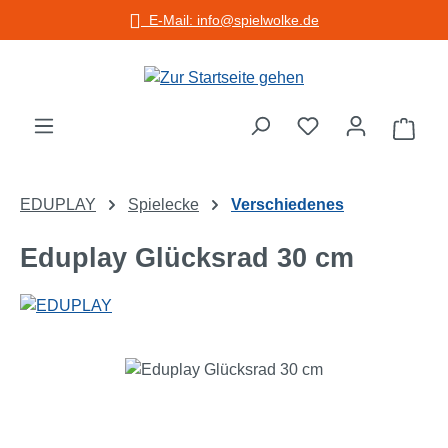
E-Mail: info@spielwolke.de
Zum Hauptinhalt springen
Warenko
EDUPLAY
Spielecke
Verschiedenes
Eduplay Glücksrad 30 cm
Bildergalerie überspringen