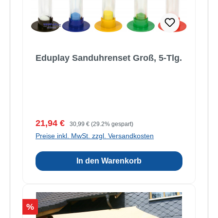
Eduplay Sanduhrenset Groß, 5-Tlg.
Verkaufspreis:
Regulärer Preis:
21,94 €
30,99 €
(29.2% gespart)
Preise inkl. MwSt. zzgl. Versandkosten
In den Warenkorb
Rabatt
%