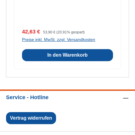
Verkaufspreis:
Regulärer Preis:
42,63 €
53,90 €
(20.91% gespart)
Preise inkl. MwSt. zzgl. Versandkosten
In den Warenkorb
Service - Hotline
Vertrag widerrufen