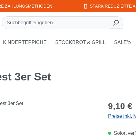
RE ZAHLUNGSMETHODEN
STARK REDUZIERTE A
rie EDUPLAY
own der Kategorie WEPLAY
KINDERTEPPICHE
STOCKBROT & GRILL
SALE%
st 3er Set
Regulärer Pr
9,10 €
Preise inkl.
Sofort verf