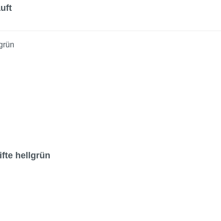
uft
te hellgrün