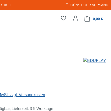
RTIKEL
GÜNSTIGER VERSAND
0,00 €
Warenkorb enth
eis:
 MwSt. zzgl. Versandkosten
ügbar, Lieferzeit: 3-5 Werktage