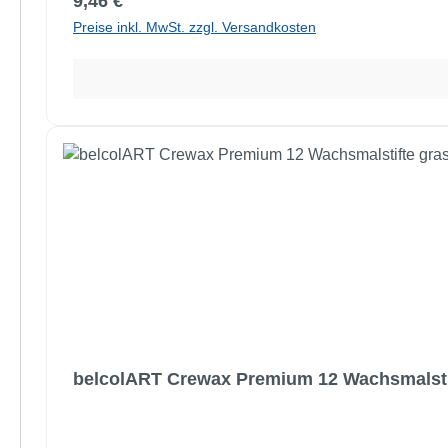
Regulärer Preis:
9,46 €
Preise inkl. MwSt. zzgl. Versandkosten
belcolART Crewax Premium 12 Wachsmalsti