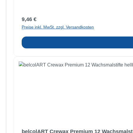
Regulärer Preis:
9,46 €
Preise inkl. MwSt. zzgl. Versandkosten
belcolART Crewax Premium 12 Wachsmalstif