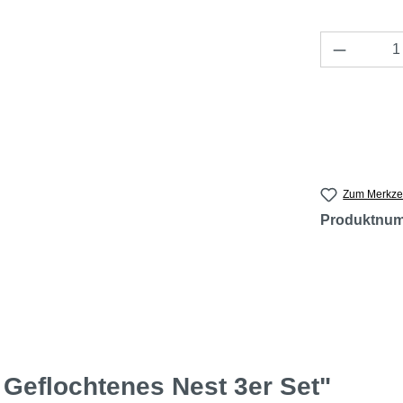
Produkt 
Zum Merkzet
Produktnu
Geflochtenes Nest 3er Set"