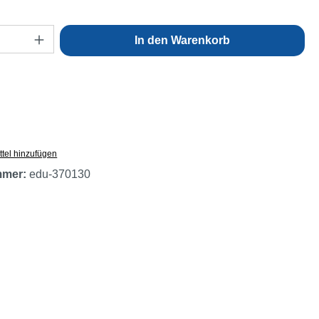
Anzahl: Gib den gewünschten Wert ein oder
In den Warenkorb
tel hinzufügen
mmer:
edu-370130