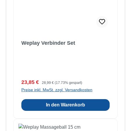
Weplay Verbinder Set
Verkaufspreis:
Regulärer Preis:
23,85 €
28,99 €
(17.73% gespart)
Preise inkl. MwSt. zzgl. Versandkosten
In den Warenkorb