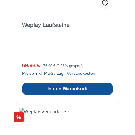
Weplay Laufsteine
Verkaufspreis:
Regulärer Preis:
69,93 €
76,90 €
(9.06% gespart)
Preise inkl. MwSt. zzgl. Versandkosten
In den Warenkorb
Rabatt
%