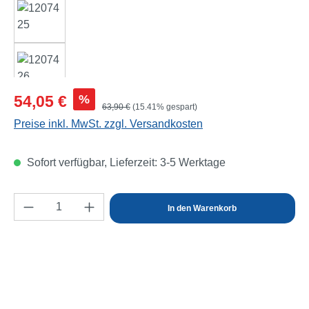
Verkaufspreis:
%
54,05 €
Regulärer Preis:
63,90 €
(15.41% gespart)
Preise inkl. MwSt. zzgl. Versandkosten
Sofort verfügbar, Lieferzeit: 3-5 Werktage
Produkt Anzahl: Gib den gewünschten Wert e
In den Warenkorb