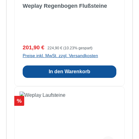
Weplay Regenbogen Flußsteine
Verkaufspreis:
Regulärer Preis:
201,90 €
224,90 €
(10.23% gespart)
Preise inkl. MwSt. zzgl. Versandkosten
In den Warenkorb
Rabatt
%