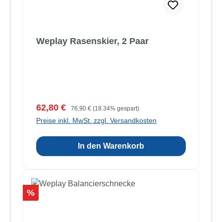
Weplay Rasenskier, 2 Paar
Verkaufspreis:
Regulärer Preis:
62,80 €
76,90 €
(18.34% gespart)
Preise inkl. MwSt. zzgl. Versandkosten
In den Warenkorb
Rabatt
%