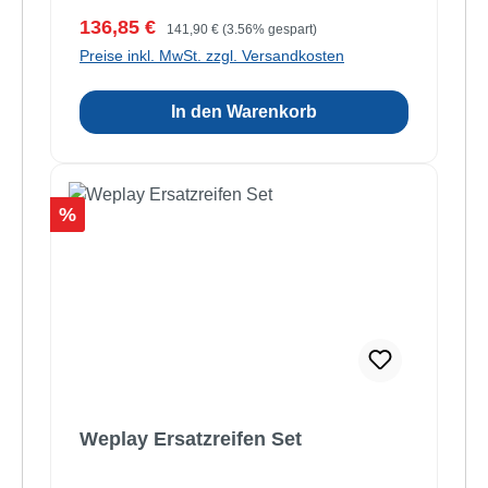
Verkaufspreis:
Regulärer Preis:
136,85 €
141,90 €
(3.56% gespart)
Preise inkl. MwSt. zzgl. Versandkosten
In den Warenkorb
Rabatt
%
Weplay Ersatzreifen Set