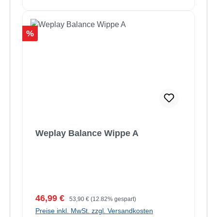
Rabatt
%
Weplay Balance Wippe A
Verkaufspreis:
Regulärer Preis:
46,99 €
53,90 €
(12.82% gespart)
Preise inkl. MwSt. zzgl. Versandkosten