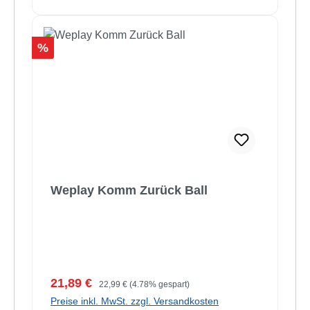
Rabatt
%
Weplay Komm Zurück Ball
Verkaufspreis:
Regulärer Preis:
21,89 €
22,99 €
(4.78% gespart)
Preise inkl. MwSt. zzgl. Versandkosten