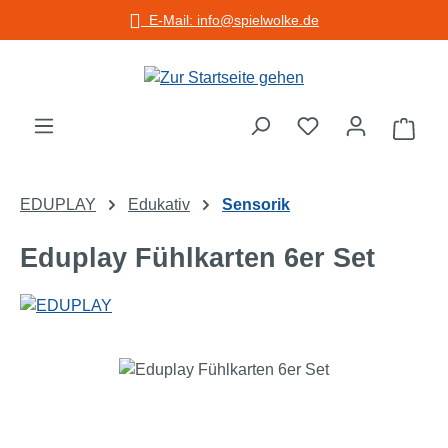
E-Mail: info@spielwolke.de
Zum Hauptinhalt springen
Warenko
EDUPLAY
Edukativ
Sensorik
Eduplay Fühlkarten 6er Set
Bildergalerie überspringen