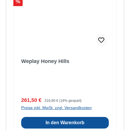
Rabatt
%
Weplay Honey Hills
Verkaufspreis:
Regulärer Preis:
261,50 €
318,90 €
(18% gespart)
Preise inkl. MwSt. zzgl. Versandkosten
In den Warenkorb