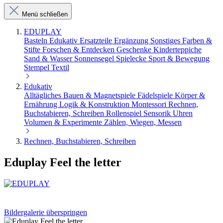
Menü schließen
EDUPLAY
Basteln
Edukativ
Ersatzteile Ergänzung Sonstiges
Farben &
Stifte
Forschen & Entdecken
Geschenke
Kinderteppiche
Sand & Wasser
Sonnensegel
Spielecke
Sport & Bewegung
Stempel
Textil
Edukativ
Alltägliches
Bauen & Magnetspiele
Fädelspiele
Körper &
Ernährung
Logik & Konstruktion
Montessori
Rechnen,
Buchstabieren, Schreiben
Rollenspiel
Sensorik
Uhren
Volumen & Experimente
Zählen, Wiegen, Messen
Rechnen, Buchstabieren, Schreiben
Eduplay Feel the letter
Bildergalerie überspringen