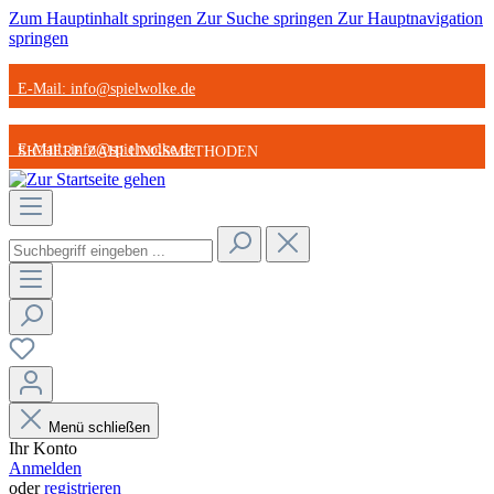
Zum Hauptinhalt springen
Zur Suche springen
Zur Hauptnavigation
springen
E-Mail: info@spielwolke.de
E-Mail: info@spielwolke.de
SICHERE ZAHLUNGSMETHODEN
SICHERE ZAHLUNGSMETHODEN
STARK REDUZIERTE ARTIKEL
STARK REDUZIERTE ARTIKEL
GÜNSTIGER VERSAND
GÜNSTIGER VERSAND
Menü schließen
Ihr Konto
Anmelden
oder
registrieren