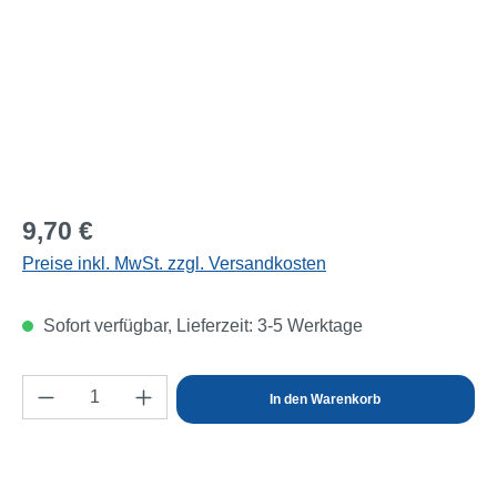
Regulärer Preis:
9,70 €
Preise inkl. MwSt. zzgl. Versandkosten
Sofort verfügbar, Lieferzeit: 3-5 Werktage
Produkt Anzahl: Gib den gewünschten Wert e
In den Warenkorb