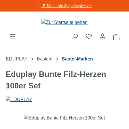
E-Mail: info@spielwolke.de
Zum Hauptinhalt springen
Warenko
EDUPLAY
Basteln
Bastel-Marken
Eduplay Bunte Filz-Herzen
100er Set
Bildergalerie überspringen