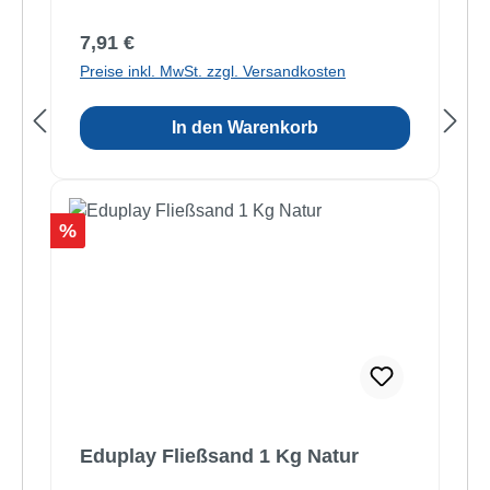
Regulärer Preis:
7,91 €
Preise inkl. MwSt. zzgl. Versandkosten
In den Warenkorb
Rabatt
%
Eduplay Fließsand 1 Kg Natur