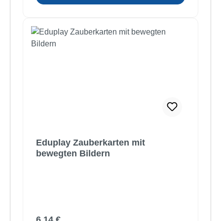
Eduplay Zauberkarten mit
bewegten Bildern
Regulärer Preis:
6,14 €