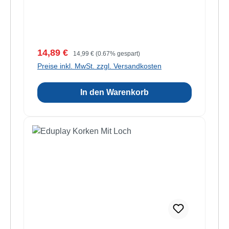
Verkaufspreis:
Regulärer Preis:
14,89 €
14,99 €
(0.67% gespart)
Preise inkl. MwSt. zzgl. Versandkosten
In den Warenkorb