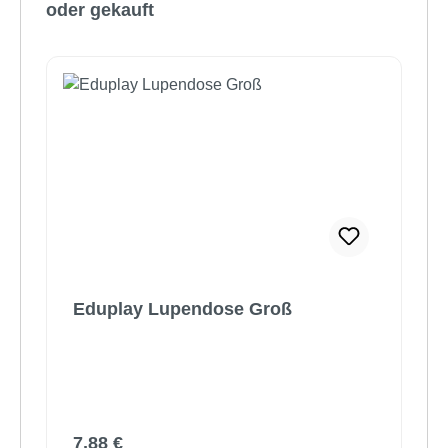
oder gekauft
Eduplay Lupendose Groß
Regulärer Preis:
7,88 €