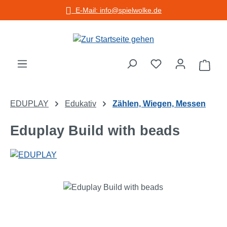
E-Mail: info@spielwolke.de
Zum Hauptinhalt springen
Warenko
EDUPLAY
Edukativ
Zählen, Wiegen, Messen
Eduplay Build with beads
Bildergalerie überspringen