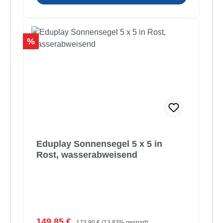
Rabatt
%
Eduplay Sonnensegel 5 x 5 in
Rost, wasserabweisend
Verkaufspreis:
Regulärer Preis:
149,85 €
173,90 €
(13.83% gespart)