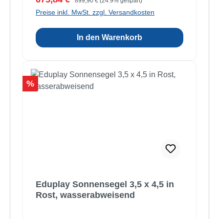
899,90 €
(24.9% gespart)
Preise inkl. MwSt. zzgl. Versandkosten
In den Warenkorb
Rabatt
%
Eduplay Sonnensegel 3,5 x 4,5 in
Rost, wasserabweisend