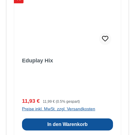
Eduplay Hix
Verkaufspreis:
Regulärer Preis:
11,93 €
11,99 €
(0.5% gespart)
Preise inkl. MwSt. zzgl. Versandkosten
In den Warenkorb