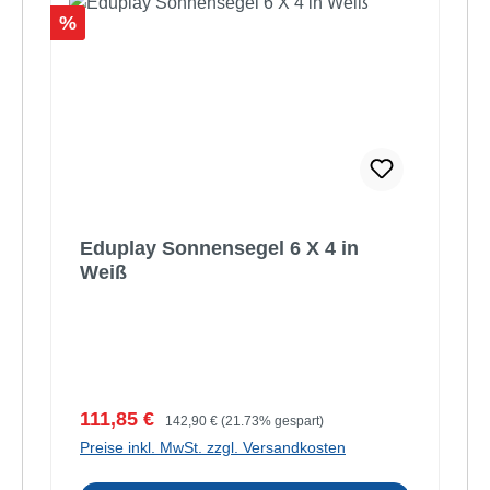
Rabatt
%
Eduplay Sonnensegel 6 X 4 in
Weiß
Verkaufspreis:
Regulärer Preis:
111,85 €
142,90 €
(21.73% gespart)
Preise inkl. MwSt. zzgl. Versandkosten