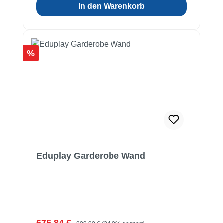
In den Warenkorb
Rabatt
%
Eduplay Garderobe Wand
Verkaufspreis:
Regulärer Preis:
675,84 €