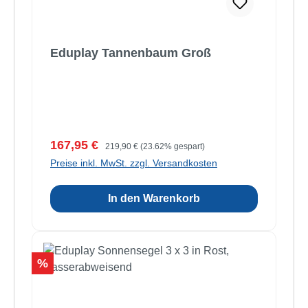
Eduplay Tannenbaum Groß
Verkaufspreis:
Regulärer Preis:
167,95 €
219,90 €
(23.62% gespart)
Preise inkl. MwSt. zzgl. Versandkosten
In den Warenkorb
Rabatt
%