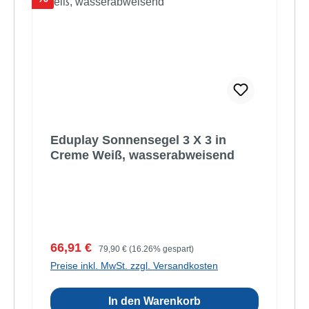
Eduplay Sonnensegel 3 X 3 in
Creme Weiß, wasserabweisend
Verkaufspreis:
Regulärer Preis:
66,91 €
79,90 €
(16.26% gespart)
Preise inkl. MwSt. zzgl. Versandkosten
In den Warenkorb