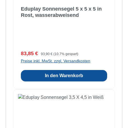
Eduplay Sonnensegel 5 x 5 x 5 in
Rost, wasserabweisend
Verkaufspreis:
Regulärer Preis:
83,85 €
93,90 €
(10.7% gespart)
Preise inkl. MwSt. zzgl. Versandkosten
In den Warenkorb