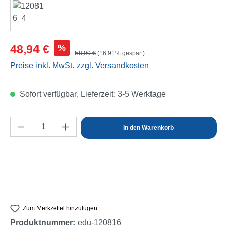
Verkaufspreis:
%
48,94 €
Regulärer Preis:
58,90 €
(16.91% gespart)
Preise inkl. MwSt. zzgl. Versandkosten
Sofort verfügbar, Lieferzeit: 3-5 Werktage
Produkt Anzahl: Gib den gewünschten Wert e
In den Warenkorb
Zum Merkzettel hinzufügen
Produktnummer:
edu-120816